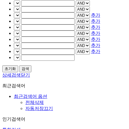
추가
추가
추가
추가
추가
추가
추가
상세검색닫기
최근검색어
최근검색어 옵션
전체삭제
자동저장끄기
인기검색어