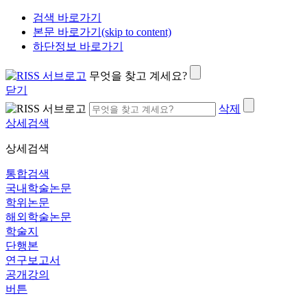
검색 바로가기
본문 바로가기(skip to content)
하단정보 바로가기
무엇을 찾고 계세요?
닫기
삭제
상세검색
상세검색
통합검색
국내학술논문
학위논문
해외학술논문
학술지
단행본
연구보고서
공개강의
버튼