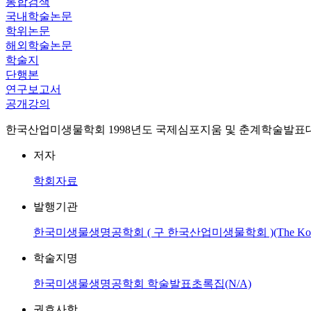
통합검색
국내학술논문
학위논문
해외학술논문
학술지
단행본
연구보고서
공개강의
한국산업미생물학회 1998년도 국제심포지움 및 춘계학술발표대회
저자
학회자료
발행기관
한국미생물생명공학회 ( 구 한국산업미생물학회 )(The Korean Socie
학술지명
한국미생물생명공학회 학술발표초록집(N/A)
권호사항