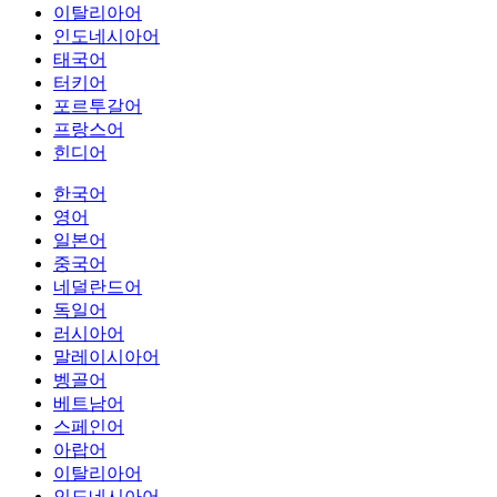
이탈리아어
인도네시아어
태국어
터키어
포르투갈어
프랑스어
힌디어
한국어
영어
일본어
중국어
네덜란드어
독일어
러시아어
말레이시아어
벵골어
베트남어
스페인어
아랍어
이탈리아어
인도네시아어