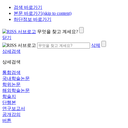
검색 바로가기
본문 바로가기(skip to content)
하단정보 바로가기
무엇을 찾고 계세요?
닫기
삭제
상세검색
상세검색
통합검색
국내학술논문
학위논문
해외학술논문
학술지
단행본
연구보고서
공개강의
버튼