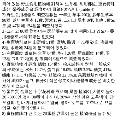
되어 있는 野生食用植物에 對하여 生育相, 利用部位, 重要特殊
成分, 榮養成分을 調査하여 目錄化하였다. (Table 4)
2) 野生食用植物의 調査種數는 一年生 草本 20種, 多年生草本
98種, 越年生草本 12種, 灌木13종, 그리고 喬木 8種, 其他 3種으
로 總 47科에 154種을 調査하였다.
3) 그리고 86種 對하여는 民間藥材로 많이 利用되고 있으나 藥
用植物로서의 栽培는 없었다.
4) 生育地別로는 山野에 51種, 野地, 路邊에 71種 砂丘, 海邊에
8種, 水邊에 24種이 분포되어 있었다.
5) 利用部位 별로는 全草 84種, 뿌리 28種, 新초部位 14種, 꽃
12種 그리고 種實 및 果肉이 9種으로 調査되었다.
6) 野生植物의 調査 總數 154種의 粉末試料에 對한 一般成分
의 平均値는 水分 12.7%, 蛋白質 18.0%, 脂肪 3.5%, 糖質 41%,
纖維 17.1%, 無機質 7.7%, 粗澱粉 22.5%로 采蔬栽培作物에 비
하여 纖維가 높고, 糖分이 적은 傾向이나 他營養成分은 비슷한
水準이 었으며,
7) 蛋白質 含量은 十字花科와 豆科에 屬한 植物이 大體로 높아
20∼30%인 것이 30種이나 되며, 30%이상인 것은 고추냉이, 닭
오갈피, 민바퀴나물까치수염꽃, 명아주, 드름, 고추나무, 으름
덩굴, 수영等의 9種이다.
8) 食糧價値가 큰 것은 粗澱粉 含量이 높은 植物種을 들수 있