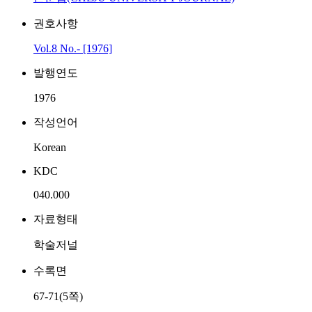
권호사항
Vol.8 No.- [1976]
발행연도
1976
작성언어
Korean
KDC
040.000
자료형태
학술저널
수록면
67-71(5쪽)