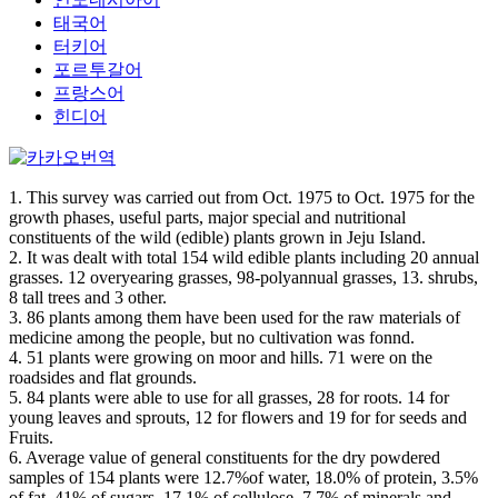
태국어
터키어
포르투갈어
프랑스어
힌디어
1. This survey was carried out from Oct. 1975 to Oct. 1975 for the
growth phases, useful parts, major special and nutritional
constituents of the wild (edible) plants grown in Jeju Island.
2. It was dealt with total 154 wild edible plants including 20 annual
grasses. 12 overyearing grasses, 98-polyannual grasses, 13. shrubs,
8 tall trees and 3 other.
3. 86 plants among them have been used for the raw materials of
medicine among the people, but no cultivation was fonnd.
4. 51 plants were growing on moor and hills. 71 were on the
roadsides and flat grounds.
5. 84 plants were able to use for all grasses, 28 for roots. 14 for
young leaves and sprouts, 12 for flowers and 19 for for seeds and
Fruits.
6. Average value of general constituents for the dry powdered
samples of 154 plants were 12.7%of water, 18.0% of protein, 3.5%
of fat, 41% of sugars, 17.1% of cellulose, 7.7% of minerals and