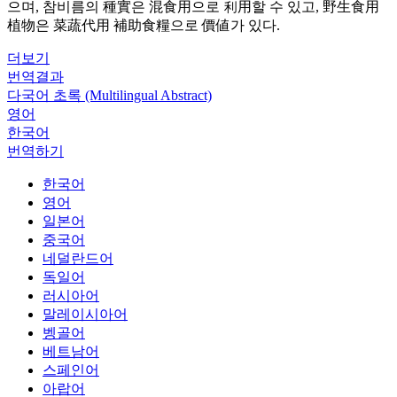
으며, 참비름의 種實은 混食用으로 利用할 수 있고, 野生食用
植物은 菜蔬代用 補助食糧으로 價値가 있다.
더보기
번역결과
다국어 초록 (Multilingual Abstract)
영어
한국어
번역하기
한국어
영어
일본어
중국어
네덜란드어
독일어
러시아어
말레이시아어
벵골어
베트남어
스페인어
아랍어