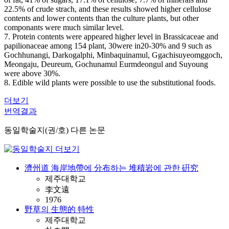
22.5% of crude strach, and these results showed higher cellulose
contents and lower contents than the culture plants, but other
componants were much similar level.
7. Protein contents were appeared higher level in Brassicaceae and
papilionaceae among 154 plant, 30were in20-30% and 9 such as
Gochhunangi, Darkogalphi, Minbaquinamul, Ggachisuyeomggoch,
Meongaju, Deureum, Gochunamul Eurmdeongul and Suyoung
were above 30%.
8. Edible wild plants were possible to use the substitutional foods.
더보기
번역결과
동일학술지(권/호) 다른 논문
濟州道 海岸地帶에 分布하는 堆積岩에 관한 硏究
제주대학교
李文遠
1976
野草의 生態的 特性
제주대학교