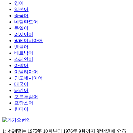
영어
일본어
중국어
네덜란드어
독일어
러시아어
말레이시아어
벵골어
베트남어
스페인어
아랍어
이탈리아어
인도네시아어
태국어
터키어
포르투갈어
프랑스어
힌디어
1) 本調査는 1975年 10月부터 1976年 9月까지 濟州道에 分布