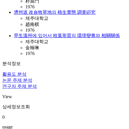
朴良門
1976
濟州道 改良牧草地의 植生實態 調査硏究
제주대학교
趙南棋
1976
早生溫州에 있어서 枝葉形質의 環境變異와 相關關係
제주대학교
金翰琳
1976
분석정보
활용도 분석
논문 주제 분석
연구자 주제 분석
View
상세정보조회
0
usage