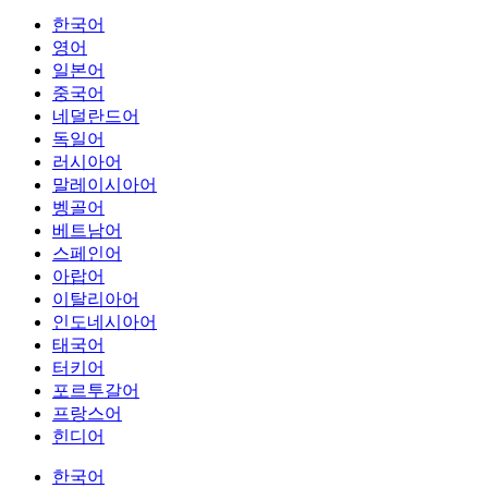
한국어
영어
일본어
중국어
네덜란드어
독일어
러시아어
말레이시아어
벵골어
베트남어
스페인어
아랍어
이탈리아어
인도네시아어
태국어
터키어
포르투갈어
프랑스어
힌디어
한국어