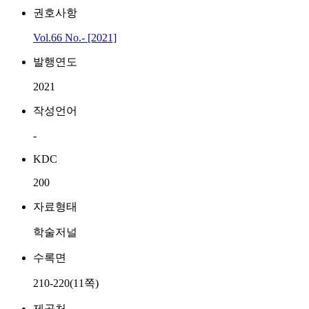
권호사항
Vol.66 No.- [2021]
발행연도
2021
작성언어
-
KDC
200
자료형태
학술저널
수록면
210-220(11쪽)
제공처