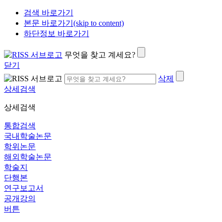
검색 바로가기
본문 바로가기(skip to content)
하단정보 바로가기
무엇을 찾고 계세요?
닫기
삭제
상세검색
상세검색
통합검색
국내학술논문
학위논문
해외학술논문
학술지
단행본
연구보고서
공개강의
버튼