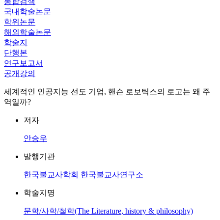
통합검색
국내학술논문
학위논문
해외학술논문
학술지
단행본
연구보고서
공개강의
세계적인 인공지능 선도 기업, 핸슨 로보틱스의 로고는 왜 주
역일까?
저자
안승우
발행기관
한국불교사학회 한국불교사연구소
학술지명
문학/사학/철학(The Literature, history & philosophy)