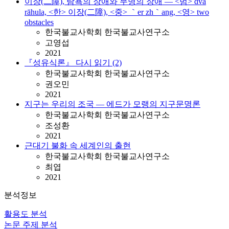
이장(二障), 탐욕의 장애와 무명의 장애 ― <범> dva
rāhula, <한> 이장(二障), <중> ｀er zh｀ang, <영> two
obstacles
한국불교사학회 한국불교사연구소
고영섭
2021
『성유식론』 다시 읽기 (2)
한국불교사학회 한국불교사연구소
권오민
2021
지구는 우리의 조국 ― 에드가 모랭의 지구문명론
한국불교사학회 한국불교사연구소
조성환
2021
근대기 불화 속 세계인의 출현
한국불교사학회 한국불교사연구소
최엽
2021
분석정보
활용도 분석
논문 주제 분석