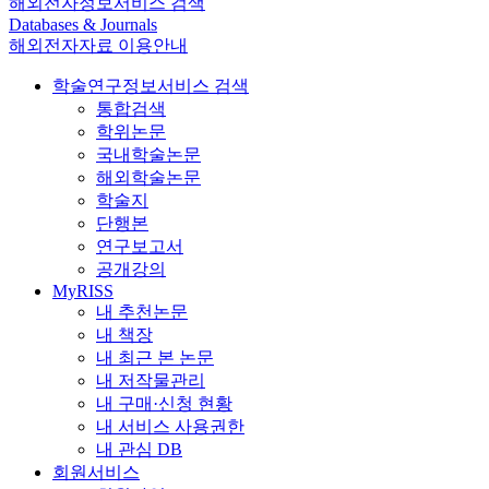
해외전자정보서비스 검색
Databases & Journals
해외전자자료 이용안내
학술연구정보서비스 검색
통합검색
학위논문
국내학술논문
해외학술논문
학술지
단행본
연구보고서
공개강의
MyRISS
내 추천논문
내 책장
내 최근 본 논문
내 저작물관리
내 구매·신청 현황
내 서비스 사용권한
내 관심 DB
회원서비스