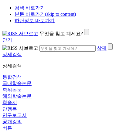
검색 바로가기
본문 바로가기(skip to content)
하단정보 바로가기
무엇을 찾고 계세요?
닫기
삭제
상세검색
상세검색
통합검색
국내학술논문
학위논문
해외학술논문
학술지
단행본
연구보고서
공개강의
버튼