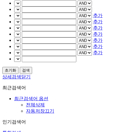
추가
추가
추가
추가
추가
추가
추가
상세검색닫기
최근검색어
최근검색어 옵션
전체삭제
자동저장끄기
인기검색어