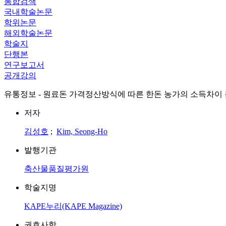
통합검색
국내학술논문
학위논문
해외학술논문
학술지
단행본
연구보고서
공개강의
유통정보 - 원료돈 가격정산방식에 따른 한돈 농가의 소득차이
저자
김성호
;
Kim, Seong-Ho
발행기관
축산물품질평가원
학술지명
KAPE누리(KAPE Magazine)
권호사항