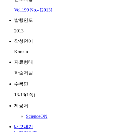
Vol.199 No.- [2013]
발행연도
2013
작성언어
Korean
자료형태
학술저널
수록면
13-13(1쪽)
제공처
ScienceON
내보내기