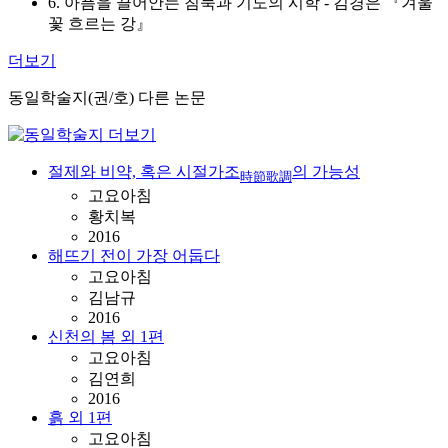
6. 아픔을 끌어안는 침묵과 기도의 시학 - 김경은 『겨울
꽃 흐르는 강』
더보기
동일학술지(권/호) 다른 논문
절제와 비약, 혹은 시절가조
의 가능성
時節歌調
고요아침
황치복
2016
해뜨기 전이 가장 어둡다
고요아침
김남규
2016
신천의 봄 외 1편
고요아침
김연희
2016
흙 외 1편
고요아침