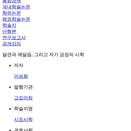
통합검색
국내학술논문
학위논문
해외학술논문
학술지
단행본
연구보고서
공개강의
달관과 깨달음, 그리고 자기 긍정의 시학
저자
이송희
발행기관
고요아침
학술지명
시조시학
권호사항