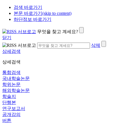
검색 바로가기
본문 바로가기(skip to content)
하단정보 바로가기
무엇을 찾고 계세요?
닫기
삭제
상세검색
상세검색
통합검색
국내학술논문
학위논문
해외학술논문
학술지
단행본
연구보고서
공개강의
버튼