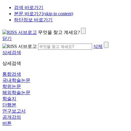
검색 바로가기
본문 바로가기(skip to content)
하단정보 바로가기
무엇을 찾고 계세요?
닫기
삭제
상세검색
상세검색
통합검색
국내학술논문
학위논문
해외학술논문
학술지
단행본
연구보고서
공개강의
버튼