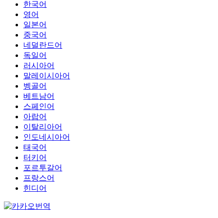
한국어
영어
일본어
중국어
네덜란드어
독일어
러시아어
말레이시아어
벵골어
베트남어
스페인어
아랍어
이탈리아어
인도네시아어
태국어
터키어
포르투갈어
프랑스어
힌디어