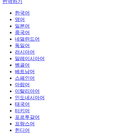
번역하기
한국어
영어
일본어
중국어
네덜란드어
독일어
러시아어
말레이시아어
벵골어
베트남어
스페인어
아랍어
이탈리아어
인도네시아어
태국어
터키어
포르투갈어
프랑스어
힌디어