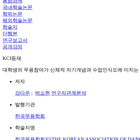
통합검색
국내학술논문
학위논문
해외학술논문
학술지
단행본
연구보고서
공개강의
KCI등재
대학생의 무용참여가 신체적 자기개념과 수업인식도에 미치는
저자
강다운
;
박소현
연구자관계분석
발행기관
한국무용학회
학술지명
한국무용학회지(THE KOREAN ASSOCIATION OF DAN