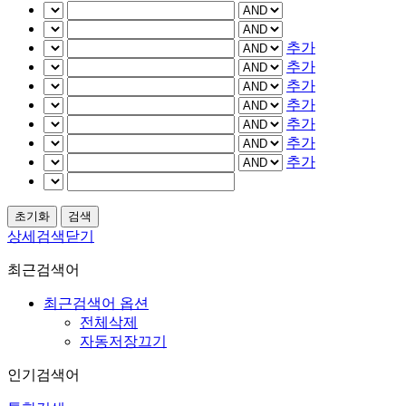
추가
추가
추가
추가
추가
추가
추가
상세검색닫기
최근검색어
최근검색어 옵션
전체삭제
자동저장끄기
인기검색어