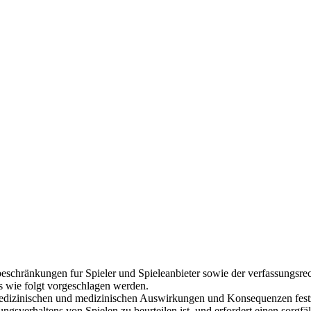
eschränkungen fur Spieler und Spieleanbieter sowie der verfassungsr
s wie folgt vorgeschlagen werden.
ie medizinischen und medizinischen Auswirkungen und Konsequenzen festzu
ngsverhaltens von Spielen zu beurteilen ist, und erfordert einen sorg