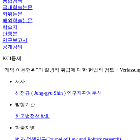
통합검색
국내학술논문
학위논문
해외학술논문
학술지
단행본
연구보고서
공개강의
KCI등재
“게임 이용행위”의 질병적 취급에 대한 헌법적 검토 = Verfassungsprufun
저자
신정규 ( Jung-gyu Shin )
연구자관계분석
발행기관
한국법정책학회
학술지명
법과 정책연구(Journal of Law and Politics research)