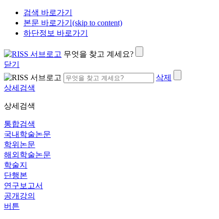
검색 바로가기
본문 바로가기(skip to content)
하단정보 바로가기
무엇을 찾고 계세요?
닫기
삭제
상세검색
상세검색
통합검색
국내학술논문
학위논문
해외학술논문
학술지
단행본
연구보고서
공개강의
버튼