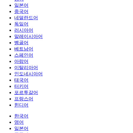
일본어
중국어
네덜란드어
독일어
러시아어
말레이시아어
벵골어
베트남어
스페인어
아랍어
이탈리아어
인도네시아어
태국어
터키어
포르투갈어
프랑스어
힌디어
한국어
영어
일본어