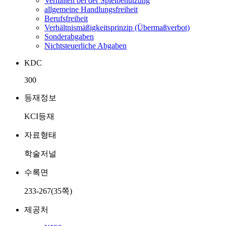
Verhalten bei der Spielbenutzung
allgemeine Handlungsfreiheit
Berufsfreiheit
Verhältnismäßigkeitsprinzip (Übermaßverbot)
Sonderabgaben
Nichtsteuerliche Abgaben
KDC
300
등재정보
KCI등재
자료형태
학술저널
수록면
233-267(35쪽)
제공처