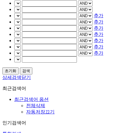
추가
추가
추가
추가
추가
추가
추가
상세검색닫기
최근검색어
최근검색어 옵션
전체삭제
자동저장끄기
인기검색어