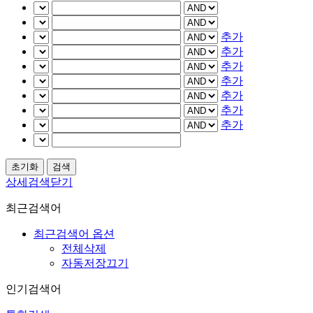
추가
추가
추가
추가
추가
추가
추가
상세검색닫기
최근검색어
최근검색어 옵션
전체삭제
자동저장끄기
인기검색어