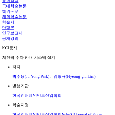
통합검색
국내학술논문
학위논문
해외학술논문
학술지
단행본
연구보고서
공개강의
KCI등재
저전력 주차 안내 시스템 설계
저자
박주용(Ju-Yong Park)
;
임형규(Hyeong-giu Lim)
발행기관
한국엔터테인먼트산업학회
학술지명
한국엔터테인먼트산업학회논문지(Journal of Korea