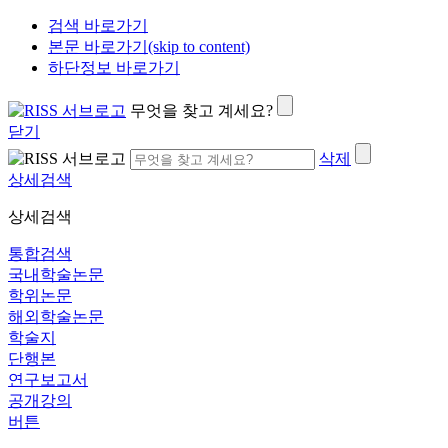
검색 바로가기
본문 바로가기(skip to content)
하단정보 바로가기
무엇을 찾고 계세요?
닫기
삭제
상세검색
상세검색
통합검색
국내학술논문
학위논문
해외학술논문
학술지
단행본
연구보고서
공개강의
버튼