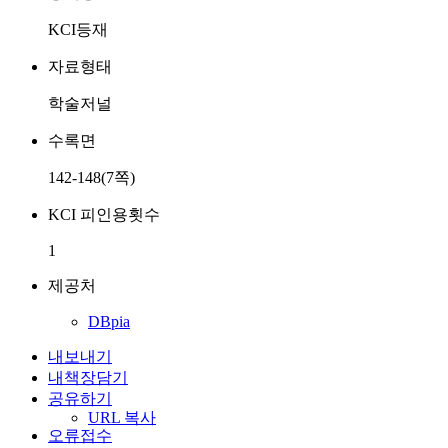
KCI등재
자료형태
학술저널
수록면
142-148(7쪽)
KCI 피인용횟수
1
제공처
DBpia
내보내기
내책장담기
공유하기
URL 복사
오류접수