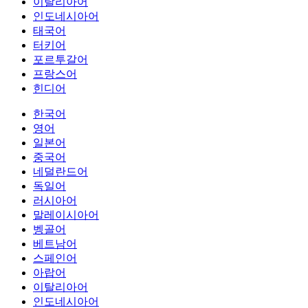
이탈리아어
인도네시아어
태국어
터키어
포르투갈어
프랑스어
힌디어
한국어
영어
일본어
중국어
네덜란드어
독일어
러시아어
말레이시아어
벵골어
베트남어
스페인어
아랍어
이탈리아어
인도네시아어