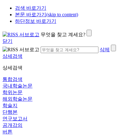
검색 바로가기
본문 바로가기(skip to content)
하단정보 바로가기
무엇을 찾고 계세요?
닫기
삭제
상세검색
상세검색
통합검색
국내학술논문
학위논문
해외학술논문
학술지
단행본
연구보고서
공개강의
버튼