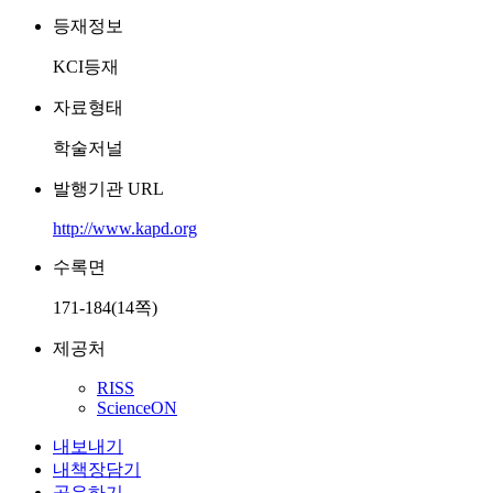
등재정보
KCI등재
자료형태
학술저널
발행기관 URL
http://www.kapd.org
수록면
171-184(14쪽)
제공처
RISS
ScienceON
내보내기
내책장담기
공유하기