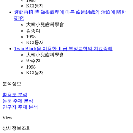
1998
KCI등재
遲延再植 時 齒根處理에 따른 齒周組織의 治癒에 關한
硏究
大韓小兒齒科學會
김종여
1998
KCI등재
Twin Block을 이용한 Ⅱ급 부정교합의 치료증례
大韓小兒齒科學會
박수진
1998
KCI등재
분석정보
활용도 분석
논문 주제 분석
연구자 주제 분석
View
상세정보조회