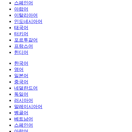
스페인어
아랍어
이탈리아어
인도네시아어
태국어
터키어
포르투갈어
프랑스어
힌디어
한국어
영어
일본어
중국어
네덜란드어
독일어
러시아어
말레이시아어
벵골어
베트남어
스페인어
아랍어