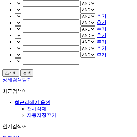
추가
추가
추가
추가
추가
추가
추가
상세검색닫기
최근검색어
최근검색어 옵션
전체삭제
자동저장끄기
인기검색어