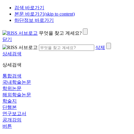
검색 바로가기
본문 바로가기(skip to content)
하단정보 바로가기
무엇을 찾고 계세요?
닫기
삭제
상세검색
상세검색
통합검색
국내학술논문
학위논문
해외학술논문
학술지
단행본
연구보고서
공개강의
버튼