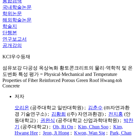
통합검색
국내학술논문
학위논문
해외학술논문
학술지
단행본
연구보고서
공개강의
KCI우수등재
섬유보강 다공성 옥상녹화 황토콘크리트의 물리·역학적 및 온
도변화 특성 평가 = Physical·Mechanical and Temperature
Properties of Fiber Reinforced Porous Green Roof Hwang-toh
Concrete
저자
오리온
(공주대학교 일반대학원) ;
김춘수
(㈜자연과환
경 기술연구소) ;
김황희
((주) 자연과환경) ;
전지홍
(안
동대학교) ;
권완식
(공주대학교 산업과학대학원) ;
박찬
기
(공주대학교) ;
Oh, Ri On
;
Kim, Chun Soo
;
Kim,
Hwang Hee
;
Jeon, Ji Hong
;
Kwon, Wan Sig
;
Park, Chan