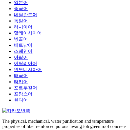
일본어
중국어
네덜란드어
독일어
러시아어
말레이시아어
벵골어
베트남어
스페인어
아랍어
이탈리아어
인도네시아어
태국어
터키어
포르투갈어
프랑스어
힌디어
The physical, mechanical, water purification and temperature
properties of fiber reinforced porous hwang-toh green roof concrete