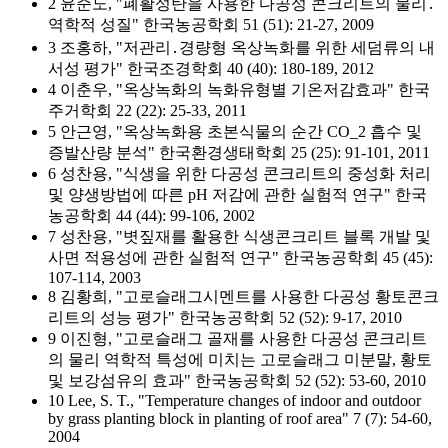
2 윤준노, "폐활성탄을 사용한 다공성 콘크리트의 물리․
역학적 성질" 한국농공학회 51 (51): 21-27, 2009
3 조홍하, "저관리․경량형 옥상녹화를 위한 세덤류의 내
서성 평가" 한국조경학회 40 (40): 180-189, 2012
4 이춘우, "옥상녹화의 녹화유형별 기온저감효과" 한국
주거학회 22 (22): 25-33, 2011
5 안근영, "옥상녹화용 초본식물의 순간 CO_2 흡수 및
증발산량 분석" 한국환경생태학회 25 (25): 91-101, 2011
6 성찬용, "식생을 위한 다공성 콘크리트의 중성화 처리
및 양생방법에 따른 pH 저감에 관한 실험적 연구" 한국
농공학회 44 (44): 99-106, 2002
7 성찬용, "볏짚재를 활용한 식생콘크리트 블록 개발 및
사면 적용성에 관한 실험적 연구" 한국농공학회 45 (45):
107-114, 2003
8 김황희, "고로슬래그시멘트를 사용한 다공성 황토콘크
리트의 성능 평가" 한국농공학회 52 (52): 9-17, 2010
9 이진형, "고로슬래그 골재를 사용한 다공성 콘크리트
의 물리 역학적 특성에 미치는 고로슬래그 미분말, 황토
및 보강섬유의 효과" 한국농공학회 52 (52): 53-60, 2010
10 Lee, S. T., "Temperature changes of indoor and outdoor
by grass planting block in planting of roof area" 7 (7): 54-60,
2004