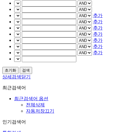
추가
추가
추가
추가
추가
추가
추가
상세검색닫기
최근검색어
최근검색어 옵션
전체삭제
자동저장끄기
인기검색어