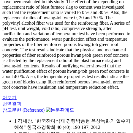
have been evaluated in this study. The effect of the depending on
replacement ratio of blast furnace slag to cement was investigated
such that the replacement ratio is varied to 0 % and 30 %. Also, the
replacement ratios of hwang-toh were 0, 20 and 30 %. The
polyvinyl alcohol fiber was used for the reinforcing fiber. A series of
pH test, unit weight, void ratio, compressive strength, after
purification and variation of temperature test have been performed to
evaluate the performance, water purification effect and temperature
properties of the fiber reinforced porous hwang-toh green roof
concrete. The test results indicate that the physical and mechanical
properties of fiber reinforced porous hwang-toh green roof concrete
is affected by the replacement ratio of the blast furnace slag and
hwang-toh contents. Results of purifying water showed that the
water purification effect of porous hwang-toh green roof concrete is
about 40 %. Also, the temperature properties test results indicate the
green roof blocks using fiber reinforced porous hwang-toh green
roof concrete have insulation and temperature reduction effect.
더보기
번역결과
참고문헌 (Reference)
1 김세창, "한국잔디식재 경량박층형 옥상녹화의 열수지
해석" 한국조경학회 40 (40): 190-197, 2012