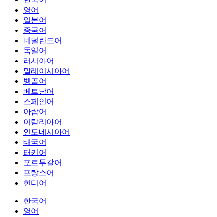
영어
일본어
중국어
네덜란드어
독일어
러시아어
말레이시아어
벵골어
베트남어
스페인어
아랍어
이탈리아어
인도네시아어
태국어
터키어
포르투갈어
프랑스어
힌디어
한국어
영어