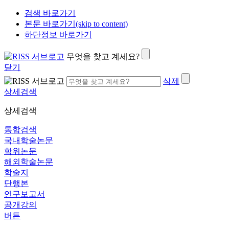
검색 바로가기
본문 바로가기(skip to content)
하단정보 바로가기
무엇을 찾고 계세요?
닫기
삭제
상세검색
상세검색
통합검색
국내학술논문
학위논문
해외학술논문
학술지
단행본
연구보고서
공개강의
버튼