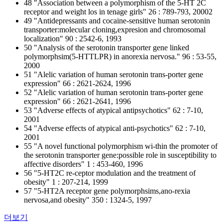
48 "Association between a polymorphism of the 5-HT 2C
receptor and weight los in tenage girls" 26 : 789-793, 20002
49 "Antidepressants and cocaine-sensitive human serotonin
transporter:molecular cloning,expresion and chromosomal
localization" 90 : 2542-6, 1993
50 "Analysis of the serotonin transporter gene linked
polymorphsim(5-HTTLPR) in anorexia nervosa." 96 : 53-55,
2000
51 "Alelic variation of human serotonin trans-porter gene
expression" 66 : 2621-2624, 1996
52 "Alelic variation of human serotonin trans-porter gene
expression" 66 : 2621-2641, 1996
53 "Adverse effects of atypical antipsychotics" 62 : 7-10,
2001
54 "Adverse effects of atypical anti-psychotics" 62 : 7-10,
2001
55 "A novel functional polymorphism wi-thin the promoter of
the serotonin transporter gene:possible role in susceptibility to
affective disorders" 1 : 453-460, 1996
56 "5-HT2C re-ceptor modulation and the treatment of
obesity" 1 : 207-214, 1999
57 "5-HT2A receptor gene polymorphsims,ano-rexia
nervosa,and obesity" 350 : 1324-5, 1997
더보기