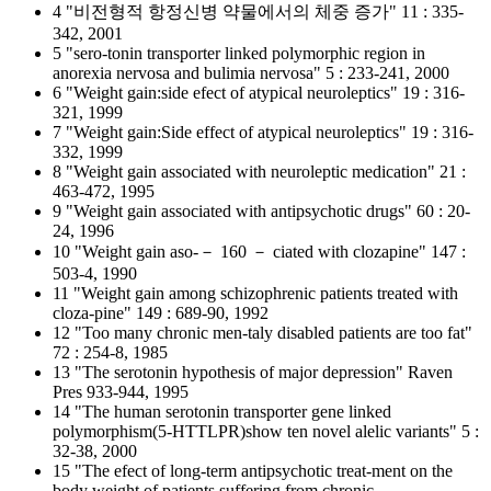
4 "비전형적 항정신병 약물에서의 체중 증가" 11 : 335-
342, 2001
5 "sero-tonin transporter linked polymorphic region in
anorexia nervosa and bulimia nervosa" 5 : 233-241, 2000
6 "Weight gain:side efect of atypical neuroleptics" 19 : 316-
321, 1999
7 "Weight gain:Side effect of atypical neuroleptics" 19 : 316-
332, 1999
8 "Weight gain associated with neuroleptic medication" 21 :
463-472, 1995
9 "Weight gain associated with antipsychotic drugs" 60 : 20-
24, 1996
10 "Weight gain aso-－ 160 － ciated with clozapine" 147 :
503-4, 1990
11 "Weight gain among schizophrenic patients treated with
cloza-pine" 149 : 689-90, 1992
12 "Too many chronic men-taly disabled patients are too fat"
72 : 254-8, 1985
13 "The serotonin hypothesis of major depression" Raven
Pres 933-944, 1995
14 "The human serotonin transporter gene linked
polymorphism(5-HTTLPR)show ten novel alelic variants" 5 :
32-38, 2000
15 "The efect of long-term antipsychotic treat-ment on the
body weight of patients suffering from chronic