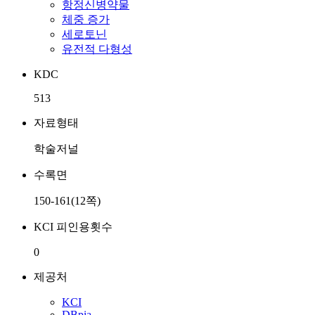
항정신병약물
체중 증가
세로토닌
유전적 다형성
KDC
513
자료형태
학술저널
수록면
150-161(12쪽)
KCI 피인용횟수
0
제공처
KCI
DBpia