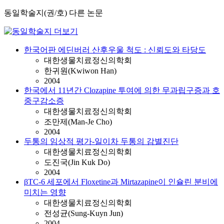
동일학술지(권/호) 다른 논문
한국어판 에딘버러 산후우울 척도 : 신뢰도와 타당도
대한생물치료정신의학회
한귀원(Kwiwon Han)
2004
한국에서 11년간 Clozapine 투여에 의한 무과립구증과 호
중구감소증
대한생물치료정신의학회
조만제(Man-Je Cho)
2004
두통의 임상적 평가-일이차 두통의 감별진단
대한생물치료정신의학회
도진국(Jin Kuk Do)
2004
βTC-6 세포에서 Floxetine과 Mirtazapine이 인슐린 분비에
미치는 영향
대한생물치료정신의학회
전성균(Sung-Kuyn Jun)
2004