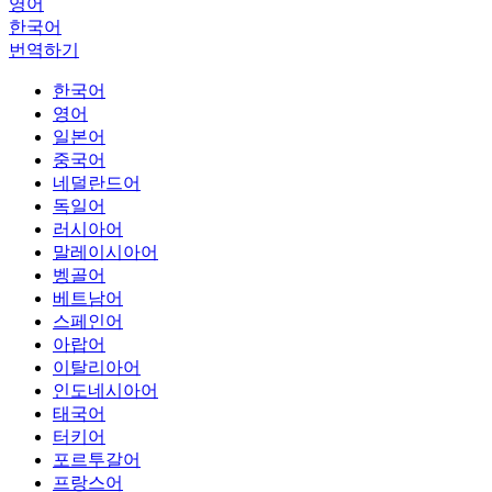
영어
한국어
번역하기
한국어
영어
일본어
중국어
네덜란드어
독일어
러시아어
말레이시아어
벵골어
베트남어
스페인어
아랍어
이탈리아어
인도네시아어
태국어
터키어
포르투갈어
프랑스어