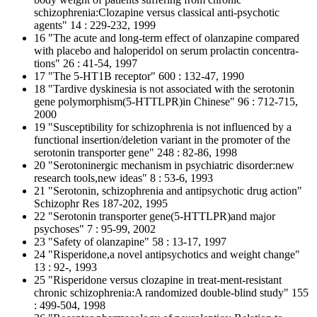
schizophrenia:Clozapine versus classical anti-psychotic
agents" 14 : 229-232, 1999
16 "The acute and long-term effect of olanzapine compared
with placebo and haloperidol on serum prolactin concentra-
tions" 26 : 41-54, 1997
17 "The 5-HT1B receptor" 600 : 132-47, 1990
18 "Tardive dyskinesia is not associated with the serotonin
gene polymorphism(5-HTTLPR)in Chinese" 96 : 712-715,
2000
19 "Susceptibility for schizophrenia is not influenced by a
functional insertion/deletion variant in the promoter of the
serotonin transporter gene" 248 : 82-86, 1998
20 "Serotoninergic mechanism in psychiatric disorder:new
research tools,new ideas" 8 : 53-6, 1993
21 "Serotonin, schizophrenia and antipsychotic drug action"
Schizophr Res 187-202, 1995
22 "Serotonin transporter gene(5-HTTLPR)and major
psychoses" 7 : 95-99, 2002
23 "Safety of olanzapine" 58 : 13-17, 1997
24 "Risperidone,a novel antipsychotics and weight change"
13 : 92-, 1993
25 "Risperidone versus clozapine in treat-ment-resistant
chronic schizophrenia:A randomized double-blind study" 155
: 499-504, 1998