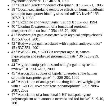
psychotic disorders" 17 : 407-18, 1997
37 "Diet and gender moderate clozapine" 10 : 367-371, 1995
38 "Cocaine,ethanol,and genotype effects on human midbrain
serotonin trans-porter binding sites and mRNA levels" 155 :
207-213, 1998
39 "Clozapine and weight gain" 5 suppl b : 157-60, 1994
40 "Cloning & expression of a functional serotonin
transporter from rat brain" 354 : 66-70, 1991
41 "Bodyweight gain associated with atypical antipsychotics"
15 : 537-551, 2001
42 "Bodyweight gain asociated with atypical antipsychotics"
15 : 537-551, 2001
43 "BW723C86, a 5-HT2B receptor agonist, causes
hyperphagia and redu-ced grooming in rats." 36 : 233-239,
1997
44 "Atypical antipsychotics and wei-ght gain-a systemic
review" 101 : 416-432, 2000
45 "Association sutidies of bipolar di-sorder at the human
serotonin transporter gene" 4 : 280-283, 1999
46 "Association of anti-psychotic drug induced weight gain
with a 5-HT2C re-ceptor gene polymorphism" 359 : 2086-
2087, 2002
47 "Association of a functional 5-HT transpoter gene
polymorphism with anorexia nervosa and fod intake" 6 : 9-10,
2001