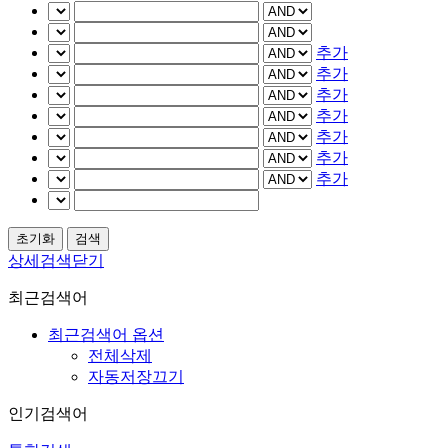
추가
추가
추가
추가
추가
추가
추가
상세검색닫기
최근검색어
최근검색어 옵션
전체삭제
자동저장끄기
인기검색어