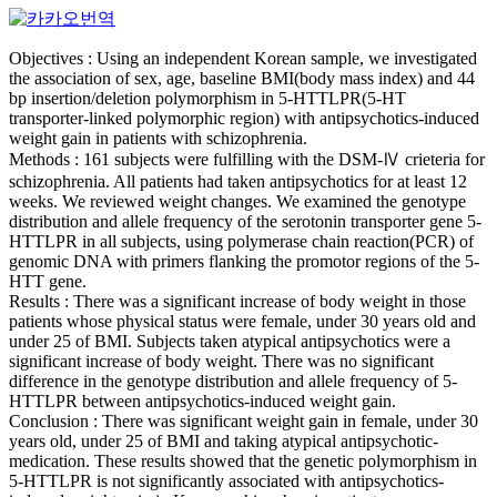
Objectives : Using an independent Korean sample, we investigated
the association of sex, age, baseline BMI(body mass index) and 44
bp insertion/deletion polymorphism in 5-HTTLPR(5-HT
transporter-linked polymorphic region) with antipsychotics-induced
weight gain in patients with schizophrenia.
Methods : 161 subjects were fulfilling with the DSM-Ⅳ crieteria for
schizophrenia. All patients had taken antipsychotics for at least 12
weeks. We reviewed weight changes. We examined the genotype
distribution and allele frequency of the serotonin transporter gene 5-
HTTLPR in all subjects, using polymerase chain reaction(PCR) of
genomic DNA with primers flanking the promotor regions of the 5-
HTT gene.
Results : There was a significant increase of body weight in those
patients whose physical status were female, under 30 years old and
under 25 of BMI. Subjects taken atypical antipsychotics were a
significant increase of body weight. There was no significant
difference in the genotype distribution and allele frequency of 5-
HTTLPR between antipsychotics-induced weight gain.
Conclusion : There was significant weight gain in female, under 30
years old, under 25 of BMI and taking atypical antipsychotic-
medication. These results showed that the genetic polymorphism in
5-HTTLPR is not significantly associated with antipsychotics-