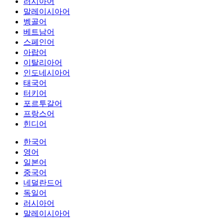
러시아어
말레이시아어
벵골어
베트남어
스페인어
아랍어
이탈리아어
인도네시아어
태국어
터키어
포르투갈어
프랑스어
힌디어
한국어
영어
일본어
중국어
네덜란드어
독일어
러시아어
말레이시아어