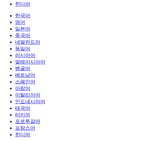
힌디어
한국어
영어
일본어
중국어
네덜란드어
독일어
러시아어
말레이시아어
벵골어
베트남어
스페인어
아랍어
이탈리아어
인도네시아어
태국어
터키어
포르투갈어
프랑스어
힌디어