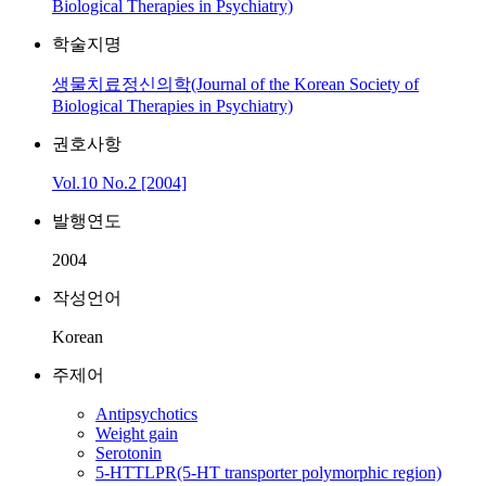
Biological Therapies in Psychiatry)
학술지명
생물치료정신의학(Journal of the Korean Society of
Biological Therapies in Psychiatry)
권호사항
Vol.10 No.2 [2004]
발행연도
2004
작성언어
Korean
주제어
Antipsychotics
Weight gain
Serotonin
5-HTTLPR(5-HT transporter polymorphic region)