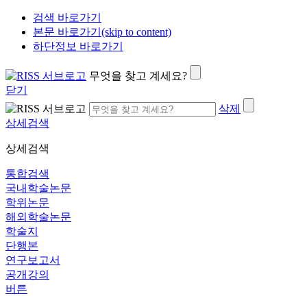
검색 바로가기
본문 바로가기(skip to content)
하단정보 바로가기
무엇을 찾고 계세요?
닫기
삭제
상세검색
상세검색
통합검색
국내학술논문
학위논문
해외학술논문
학술지
단행본
연구보고서
공개강의
버튼