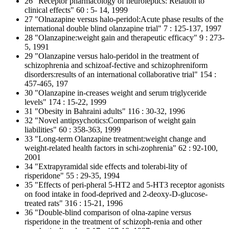
26 "Receptor pharmacology of neuroleptics: Relation to
clinical effects" 60 : 5- 14, 1999
27 "Olnazapine versus halo-peridol:Acute phase results of the
international double blind olanzapine trial" 7 : 125-137, 1997
28 "Olanzapine:weight gain and therapeutic efficacy" 9 : 273-
5, 1991
29 "Olanzapine versus halo-peridol in the treatment of
schizophrenia and schizoaf-fective and schizophreniform
disorders:results of an international collaborative trial" 154 :
457-465, 197
30 "Olanzapine in-creases weight and serum triglyceride
levels" 174 : 15-22, 1999
31 "Obesity in Bahraini adults" 116 : 30-32, 1996
32 "Novel antipsychotics:Comparison of weight gain
liabilities" 60 : 358-363, 1999
33 "Long-term Olanzapine treatment:weight change and
weight-related health factors in schi-zophrenia" 62 : 92-100,
2001
34 "Extrapyramidal side effects and tolerabi-lity of
risperidone" 55 : 29-35, 1994
35 "Effects of peri-pheral 5-HT2 and 5-HT3 receptor agonists
on food intake in food-deprived and 2-deoxy-D-glucose-
treated rats" 316 : 15-21, 1996
36 "Double-blind comparison of olna-zapine versus
risperidone in the treatment of schizoph-renia and other