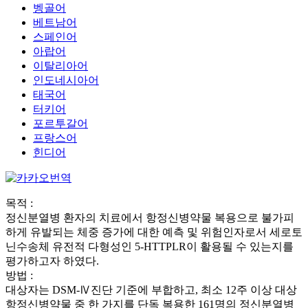
벵골어
베트남어
스페인어
아랍어
이탈리아어
인도네시아어
태국어
터키어
포르투갈어
프랑스어
힌디어
목적 :
정신분열병 환자의 치료에서 항정신병약물 복용으로 불가피
하게 유발되는 체중 증가에 대한 예측 및 위험인자로서 세로토
닌수송체 유전적 다형성인 5-HTTPLR이 활용될 수 있는지를
평가하고자 하였다.
방법 :
대상자는 DSM-Ⅳ진단 기준에 부합하고, 최소 12주 이상 대상
항정신병약물 중 한 가지를 단독 복용한 161명의 정신분열병