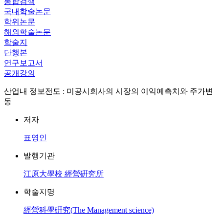
통합검색
국내학술논문
학위논문
해외학술논문
학술지
단행본
연구보고서
공개강의
산업내 정보전도 : 미공시회사의 시장의 이익예측치와 주가변
동
저자
표영인
발행기관
江原大學校 經營硏究所
학술지명
經營科學硏究(The Management science)