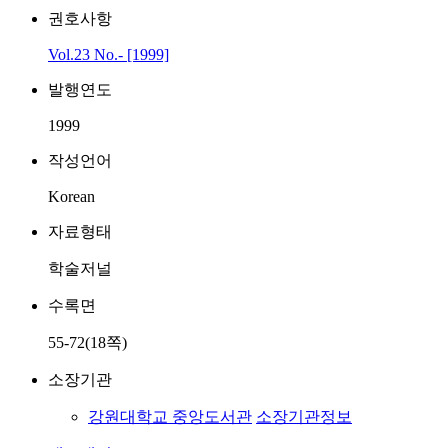
권호사항
Vol.23 No.- [1999]
발행연도
1999
작성언어
Korean
자료형태
학술저널
수록면
55-72(18쪽)
소장기관
강원대학교 중앙도서관
소장기관정보