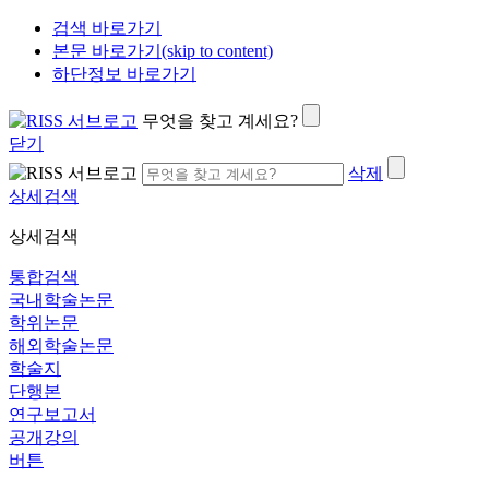
검색 바로가기
본문 바로가기(skip to content)
하단정보 바로가기
무엇을 찾고 계세요?
닫기
삭제
상세검색
상세검색
통합검색
국내학술논문
학위논문
해외학술논문
학술지
단행본
연구보고서
공개강의
버튼