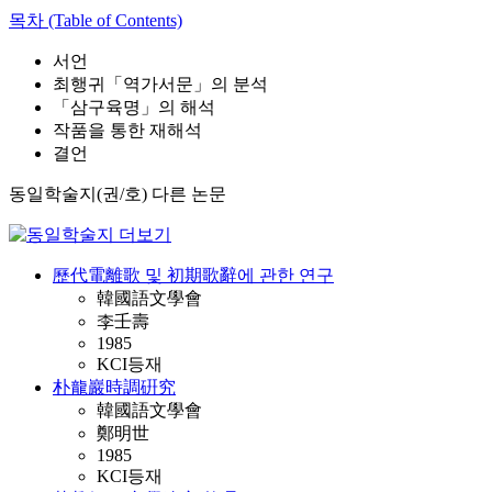
목차 (Table of Contents)
서언
최행귀「역가서문」의 분석
「삼구육명」의 해석
작품을 통한 재해석
결언
동일학술지(권/호) 다른 논문
歷代電離歌 및 初期歌辭에 관한 연구
韓國語文學會
李壬壽
1985
KCI등재
朴龍巖時調硏究
韓國語文學會
鄭明世
1985
KCI등재