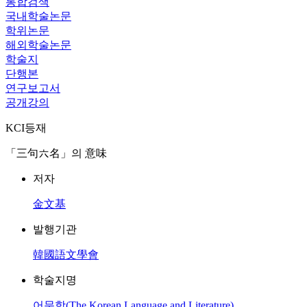
통합검색
국내학술논문
학위논문
해외학술논문
학술지
단행본
연구보고서
공개강의
KCI등재
「三句六名」의 意味
저자
金文基
발행기관
韓國語文學會
학술지명
어문학(The Korean Language and Literature)