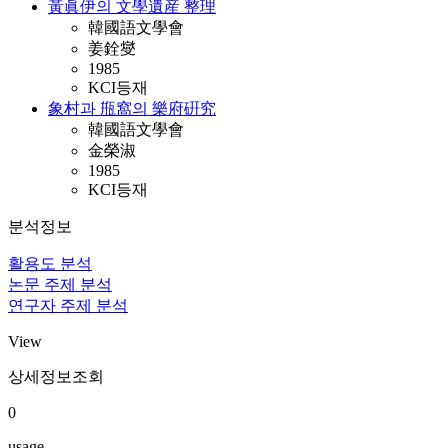
黃眞伊의 文學遺産 整理
韓國語文學會
姜銓燮
1985
KCI등재
象村과 甁窩의 樂府硏究
韓國語文學會
金榮淑
1985
KCI등재
분석정보
활용도 분석
논문 주제 분석
연구자 주제 분석
View
상세정보조회
0
usage