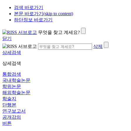
검색 바로가기
본문 바로가기(skip to content)
하단정보 바로가기
무엇을 찾고 계세요?
닫기
삭제
상세검색
상세검색
통합검색
국내학술논문
학위논문
해외학술논문
학술지
단행본
연구보고서
공개강의
버튼