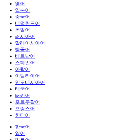
영어
일본어
중국어
네덜란드어
독일어
러시아어
말레이시아어
벵골어
베트남어
스페인어
아랍어
이탈리아어
인도네시아어
태국어
터키어
포르투갈어
프랑스어
힌디어
한국어
영어
일본어