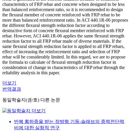
characteristics of FRP rebar and concrete when designed to be less
than balanced reinforcement ratio, so it is recommended to design
the flexural member of concrete reinforced with FRP rebar to be
more than balanced reinforcement ratio. In ACI 440.1R-06 proposes
the different flexural strength reduction factor according to
destructive form of concrete flexural member reinforced with FRP
rebar. However, ACI 440.1R-06 applies the same flexural strength
reduction factor to all FRP rebar made of diverse materials. If the
same flexural strength reduction factor is applied to all FRP rebars,
effect of increasing the reinforcement ratio and selection of FRP
rebar will be considerably limited. In this regard, we are to propose
the formula to calculate of flexural strength reduction factor in
consideration of change in characteristics of FRP rebar through the
reliability analysis in this paper.
더보기
번역결과
동일학술지(권/호) 다른 논문
반복 횡하중을 받는 장방형 기둥-슬래브의 중력전단력
비에 대한 실험적 연구