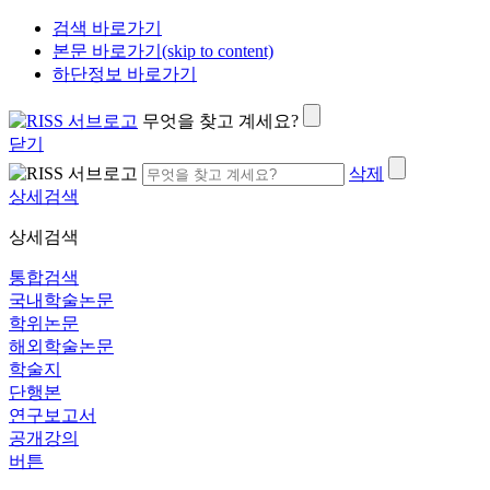
검색 바로가기
본문 바로가기(skip to content)
하단정보 바로가기
무엇을 찾고 계세요?
닫기
삭제
상세검색
상세검색
통합검색
국내학술논문
학위논문
해외학술논문
학술지
단행본
연구보고서
공개강의
버튼