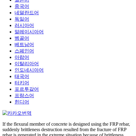
중국어
네덜란드어
독일어
러시아어
말레이시아어
벵골어
베트남어
스페인어
아랍어
이탈리아어
인도네시아어
태국어
터키어
포르투갈어
프랑스어
힌디어
If the flexural member of concrete is designed using the FRP rebar,
suddenly brittleness destruction resulted from the fracture of FRP
rebar is generated in the extreme situation because of brittleness