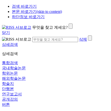
검색 바로가기
본문 바로가기(skip to content)
하단정보 바로가기
무엇을 찾고 계세요?
닫기
삭제
상세검색
상세검색
통합검색
국내학술논문
학위논문
해외학술논문
학술지
단행본
연구보고서
공개강의
버튼