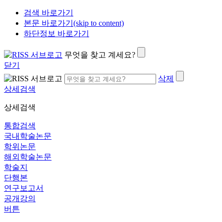
검색 바로가기
본문 바로가기(skip to content)
하단정보 바로가기
무엇을 찾고 계세요?
닫기
삭제
상세검색
상세검색
통합검색
국내학술논문
학위논문
해외학술논문
학술지
단행본
연구보고서
공개강의
버튼