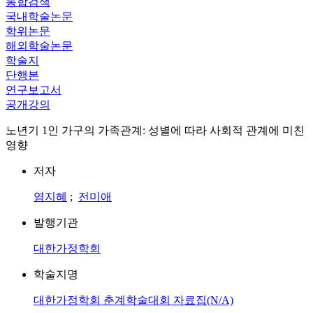
통합검색
국내학술논문
학위논문
해외학술논문
학술지
단행본
연구보고서
공개강의
노년기 1인 가구의 가족관계: 성별에 따라 사회적 관계에 미친
영향
저자
염지혜
;
전미애
발행기관
대한가정학회
학술지명
대한가정학회 춘계학술대회 자료집(N/A)