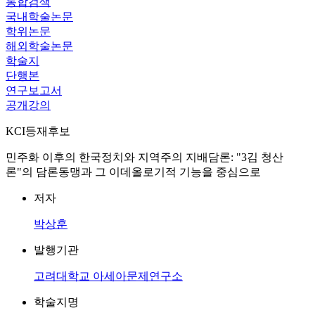
통합검색
국내학술논문
학위논문
해외학술논문
학술지
단행본
연구보고서
공개강의
KCI등재후보
민주화 이후의 한국정치와 지역주의 지배담론: "3김 청산
론"의 담론동맹과 그 이데올로기적 기능을 중심으로
저자
박상훈
발행기관
고려대학교 아세아문제연구소
학술지명