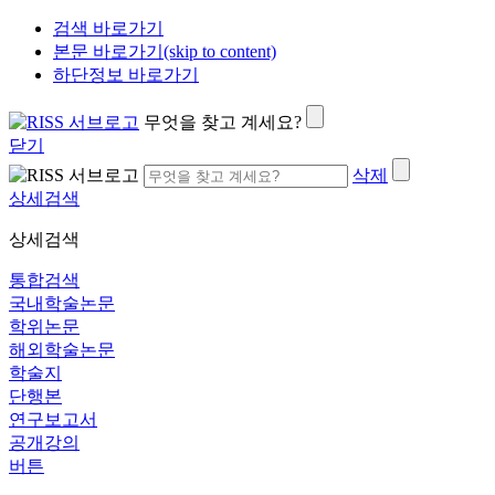
검색 바로가기
본문 바로가기(skip to content)
하단정보 바로가기
무엇을 찾고 계세요?
닫기
삭제
상세검색
상세검색
통합검색
국내학술논문
학위논문
해외학술논문
학술지
단행본
연구보고서
공개강의
버튼