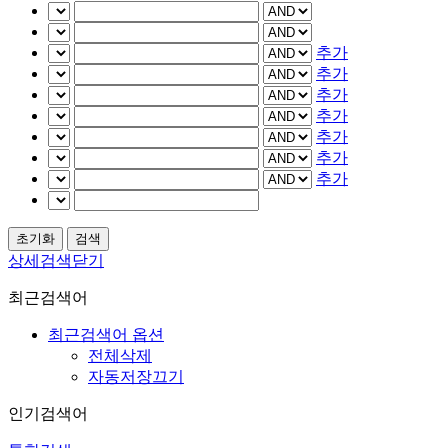
추가
추가
추가
추가
추가
추가
추가
상세검색닫기
최근검색어
최근검색어 옵션
전체삭제
자동저장끄기
인기검색어