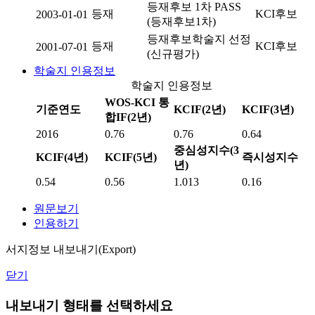
등재후보 1차 PASS
등재
KCI후보
2003-01-01
(등재후보1차)
등재후보학술지 선정
등재
KCI후보
2001-07-01
(신규평가)
학술지 인용정보
학술지 인용정보
WOS-KCI 통
기준연도
KCIF(2년)
KCIF(3년)
합IF(2년)
2016
0.76
0.76
0.64
중심성지수(3
KCIF(4년)
KCIF(5년)
즉시성지수
년)
0.54
0.56
1.013
0.16
원문보기
인용하기
서지정보 내보내기(Export)
닫기
내보내기 형태를 선택하세요