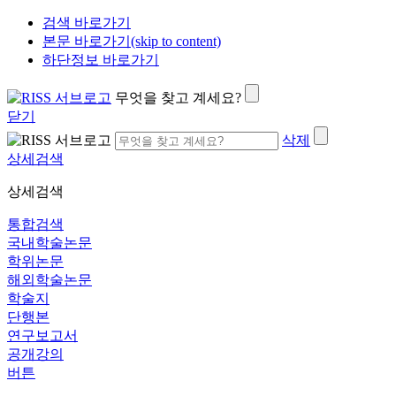
검색 바로가기
본문 바로가기(skip to content)
하단정보 바로가기
무엇을 찾고 계세요?
닫기
삭제
상세검색
상세검색
통합검색
국내학술논문
학위논문
해외학술논문
학술지
단행본
연구보고서
공개강의
버튼