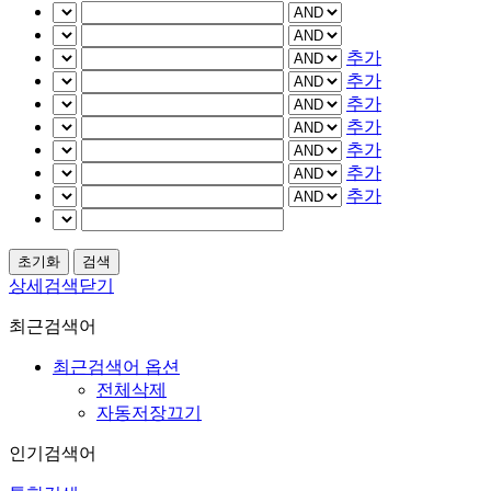
추가
추가
추가
추가
추가
추가
추가
상세검색닫기
최근검색어
최근검색어 옵션
전체삭제
자동저장끄기
인기검색어