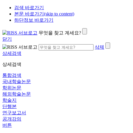
검색 바로가기
본문 바로가기(skip to content)
하단정보 바로가기
무엇을 찾고 계세요?
닫기
삭제
상세검색
상세검색
통합검색
국내학술논문
학위논문
해외학술논문
학술지
단행본
연구보고서
공개강의
버튼