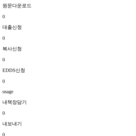
원문다운로드
0
대출신청
0
복사신청
0
EDDS신청
0
usage
내책장담기
0
내보내기
0