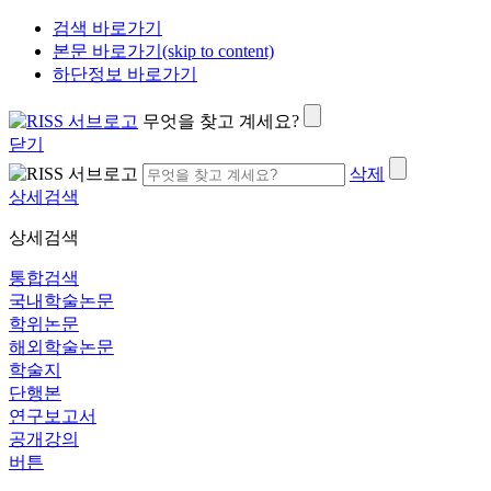
검색 바로가기
본문 바로가기(skip to content)
하단정보 바로가기
무엇을 찾고 계세요?
닫기
삭제
상세검색
상세검색
통합검색
국내학술논문
학위논문
해외학술논문
학술지
단행본
연구보고서
공개강의
버튼