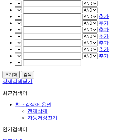
추가
추가
추가
추가
추가
추가
추가
상세검색닫기
최근검색어
최근검색어 옵션
전체삭제
자동저장끄기
인기검색어