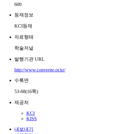
600
등재정보
KCI등재
자료형태
학술저널
발행기관 URL
http://www.converge.or.kr/
수록면
53-68(16쪽)
제공처
KCI
KISS
내보내기