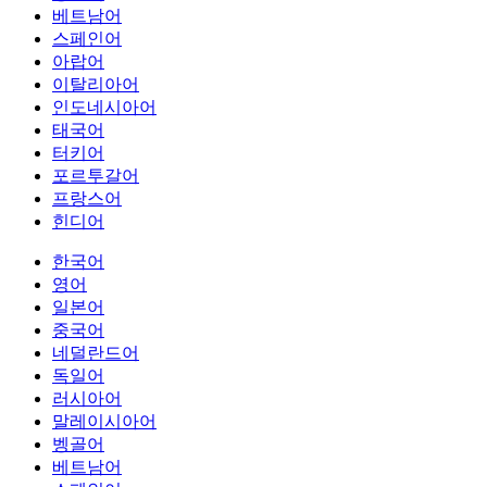
베트남어
스페인어
아랍어
이탈리아어
인도네시아어
태국어
터키어
포르투갈어
프랑스어
힌디어
한국어
영어
일본어
중국어
네덜란드어
독일어
러시아어
말레이시아어
벵골어
베트남어