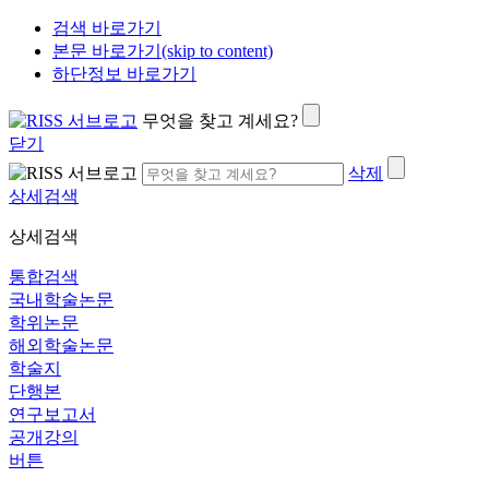
검색 바로가기
본문 바로가기(skip to content)
하단정보 바로가기
무엇을 찾고 계세요?
닫기
삭제
상세검색
상세검색
통합검색
국내학술논문
학위논문
해외학술논문
학술지
단행본
연구보고서
공개강의
버튼