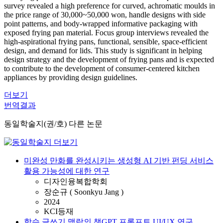
survey revealed a high preference for curved, achromatic moulds in
the price range of 30,000~50,000 won, handle designs with side
point patterns, and body-wrapped informative packaging with
exposed frying pan material. Focus group interviews revealed the
high-aspirational frying pans, functional, sensible, space-efficient
design, and demand for lids. This study is significant in helping
design strategy and the development of frying pans and is expected
to contribute to the development of consumer-centered kitchen
appliances by providing design guidelines.
더보기
번역결과
동일학술지(권/호) 다른 논문
미완성 만화를 완성시키는 생성형 AI 기반 펀딩 서비스
활용 가능성에 대한 연구
디자인융복합학회
장순규 ( Soonkyu Jang )
2024
KCI등재
학습 글쓰기 맥락의 챗GPT 프롬프트 UI/UX 연구