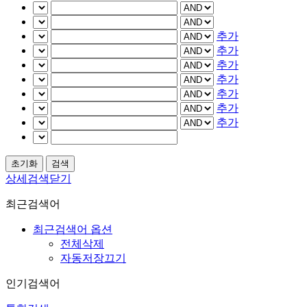
추가
추가
추가
추가
추가
추가
추가
상세검색닫기
최근검색어
최근검색어 옵션
전체삭제
자동저장끄기
인기검색어