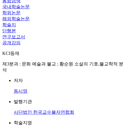
통합검색
국내학술논문
학위논문
해외학술논문
학술지
단행본
연구보고서
공개강의
KCI등재
제3분과 : 문화 예술과 불교 ; 황순원 소설의 기호,불교학적 분
석
저자
동시영
발행기관
사단법인 한국교수불자연합회
학술지명