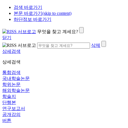
검색 바로가기
본문 바로가기(skip to content)
하단정보 바로가기
무엇을 찾고 계세요?
닫기
삭제
상세검색
상세검색
통합검색
국내학술논문
학위논문
해외학술논문
학술지
단행본
연구보고서
공개강의
버튼