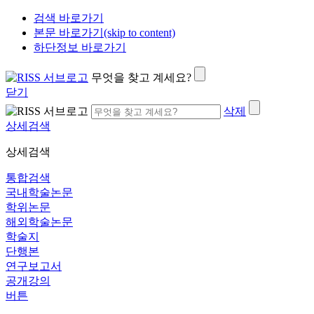
검색 바로가기
본문 바로가기(skip to content)
하단정보 바로가기
무엇을 찾고 계세요?
닫기
삭제
상세검색
상세검색
통합검색
국내학술논문
학위논문
해외학술논문
학술지
단행본
연구보고서
공개강의
버튼