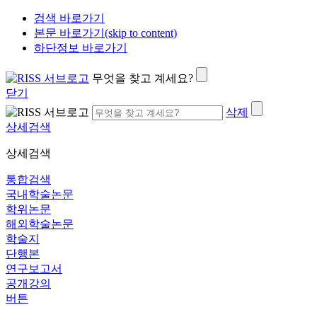
검색 바로가기
본문 바로가기(skip to content)
하단정보 바로가기
무엇을 찾고 계세요?
닫기
삭제
상세검색
상세검색
통합검색
국내학술논문
학위논문
해외학술논문
학술지
단행본
연구보고서
공개강의
버튼