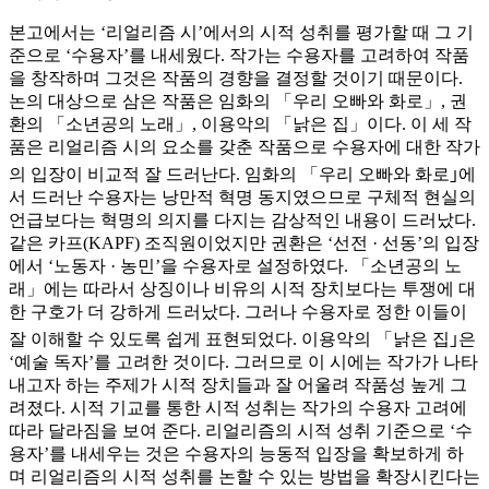
본고에서는 ‘리얼리즘 시’에서의 시적 성취를 평가할 때 그 기
준으로 ‘수용자’를 내세웠다. 작가는 수용자를 고려하여 작품
을 창작하며 그것은 작품의 경향을 결정할 것이기 때문이다.
논의 대상으로 삼은 작품은 임화의 「우리 오빠와 화로」, 권
환의 「소년공의 노래」, 이용악의 「낡은 집」이다. 이 세 작
품은 리얼리즘 시의 요소를 갖춘 작품으로 수용자에 대한 작가
의 입장이 비교적 잘 드러난다. 임화의 「우리 오빠와 화로｣에
서 드러난 수용자는 낭만적 혁명 동지였으므로 구체적 현실의
언급보다는 혁명의 의지를 다지는 감상적인 내용이 드러났다.
같은 카프(KAPF) 조직원이었지만 권환은 ‘선전 · 선동’의 입장
에서 ‘노동자 · 농민’을 수용자로 설정하였다. 「소년공의 노
래」에는 따라서 상징이나 비유의 시적 장치보다는 투쟁에 대
한 구호가 더 강하게 드러났다. 그러나 수용자로 정한 이들이
잘 이해할 수 있도록 쉽게 표현되었다. 이용악의 「낡은 집｣은
‘예술 독자’를 고려한 것이다. 그러므로 이 시에는 작가가 나타
내고자 하는 주제가 시적 장치들과 잘 어울려 작품성 높게 그
려졌다. 시적 기교를 통한 시적 성취는 작가의 수용자 고려에
따라 달라짐을 보여 준다. 리얼리즘의 시적 성취 기준으로 ‘수
용자’를 내세우는 것은 수용자의 능동적 입장을 확보하게 하
며 리얼리즘의 시적 성취를 논할 수 있는 방법을 확장시킨다는