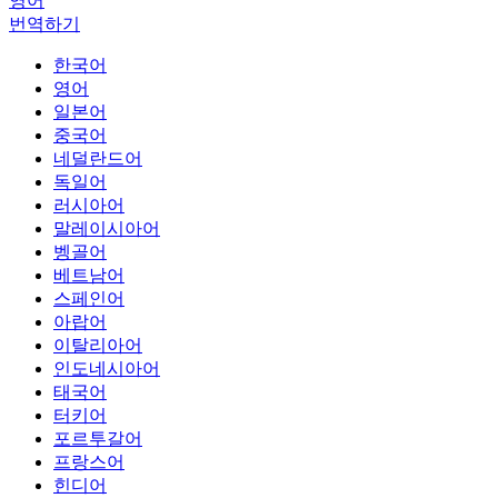
영어
번역하기
한국어
영어
일본어
중국어
네덜란드어
독일어
러시아어
말레이시아어
벵골어
베트남어
스페인어
아랍어
이탈리아어
인도네시아어
태국어
터키어
포르투갈어
프랑스어
힌디어