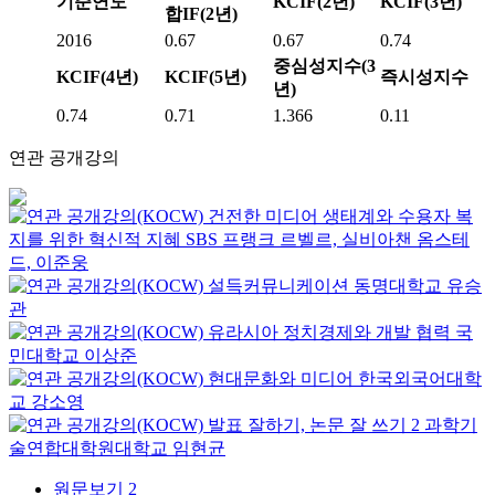
기준연도
KCIF(2년)
KCIF(3년)
합IF(2년)
2016
0.67
0.67
0.74
중심성지수(3
KCIF(4년)
KCIF(5년)
즉시성지수
년)
0.74
0.71
1.366
0.11
연관 공개강의
건전한 미디어 생태계와 수용자 복
지를 위한 혁신적 지혜
SBS
프랭크 르벨르, 실비아챈 옴스테
드, 이준웅
설득커뮤니케이션
동명대학교
유승
관
유라시아 정치경제와 개발 협력
국
민대학교
이상준
현대문화와 미디어
한국외국어대학
교
강소영
발표 잘하기, 논문 잘 쓰기 2
과학기
술연합대학원대학교
임현균
원문보기
2