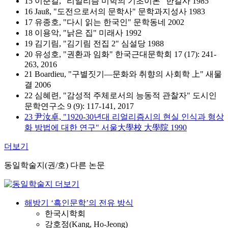
15 이춘길, "리얼리즘 미학의 기초이론" 한길사 1985
16 Jauß, "도전으로서의 문학사" 문학과지성사 1983
17 유종호, "다시 읽는 한국인" 문학동네 2002
18 이용악, "낡은 집" 미래사 1992
19 김기림, "김기림 전집 2" 심설당 1988
20 유성호, "권환과 임화" 한국근대문학회 17 (17): 241-
263, 2016
21 Boardieu, "구별짓기―문화와 취향의 사회학 上" 새물
결 2006
22 심혜련, "감성적 주체로서의 능동적 관찰자" 도시인
문학연구소 9 (9): 117-141, 2017
23 尹汝卓, "1920-30년대 리얼리즘시의 현실 인식과 형상
화 방법에 대한 연구" 서울大學校 大學院 1990
더보기
동일학술지(권/호) 다른 논문
해방기 ‘흑인문학’의 전유 방식
한국시학회
강호정(Kang, Ho-Jeong)