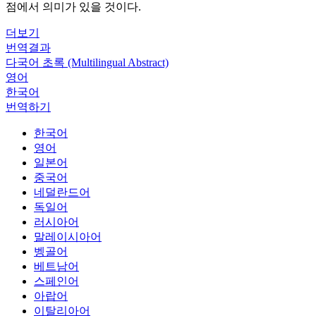
점에서 의미가 있을 것이다.
더보기
번역결과
다국어 초록 (Multilingual Abstract)
영어
한국어
번역하기
한국어
영어
일본어
중국어
네덜란드어
독일어
러시아어
말레이시아어
벵골어
베트남어
스페인어
아랍어
이탈리아어