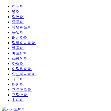
한국어
영어
일본어
중국어
네덜란드어
독일어
러시아어
말레이시아어
벵골어
베트남어
스페인어
아랍어
이탈리아어
인도네시아어
태국어
터키어
포르투갈어
프랑스어
힌디어