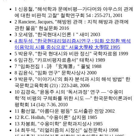
1 신응철, "해석학과 문예비평―가다머와 야우스의 관계
에 대한 비판적 고찰" 철학연구회 54 : 255-271, 2001
2 Ranciere, Jacques, "해방된 관객：지적 해방과 관객에
관한 물음" 현실문화 2016
3 오세영, "한국현대시인론Ⅰ" 새미 2003
4 최두석, "한국현대리얼리즘시연구 : 임화 오장환 백석
이용악의 시를 중심으로" 서울大學校 大學院 1995
5 박윤우, "한국 현대시와 비판 정신" 국학자료원 1999
6 임규찬, "카프비평자료총서" 태학사 1989
7 "임화전집Ⅰ. 詩 『玄海灘』" 풀빛 1988
8 김윤식, "임화 연구" 문학사상사 2000
9 박윤우, "이야기시'의 화자 분석과 시의 해석 방법" 한
국문학교육학회 (21) : 223-248, 2006
10 김경숙, "윤동주 시의 ‘독서과정’ 연구 ― ‘수용미
학’적 비평의 구체화를 위한 시도 ―" 한국문학이론과비
평학회 14 (14): 7-36, 2010
11 황선열, "아름다운 평등" 도서출판 전망 2002
12 R.C. Hollub, "수용이론" 삼지원 1985
13 차봉희, "수용미학" 문학과지성사 1985
14 최두석, "리얼리즘의 시정신" 실천문학사 1998