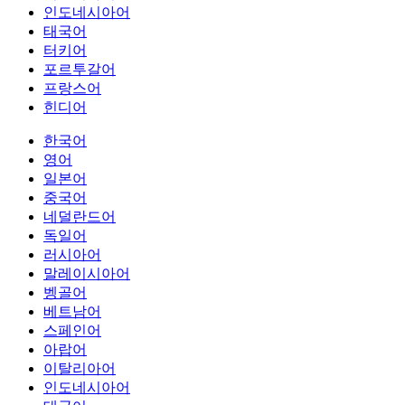
인도네시아어
태국어
터키어
포르투갈어
프랑스어
힌디어
한국어
영어
일본어
중국어
네덜란드어
독일어
러시아어
말레이시아어
벵골어
베트남어
스페인어
아랍어
이탈리아어
인도네시아어