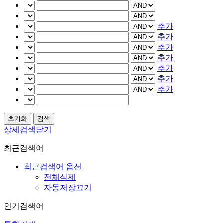
추가
추가
추가
추가
추가
추가
추가
상세검색닫기
최근검색어
최근검색어 옵션
전체삭제
자동저장끄기
인기검색어