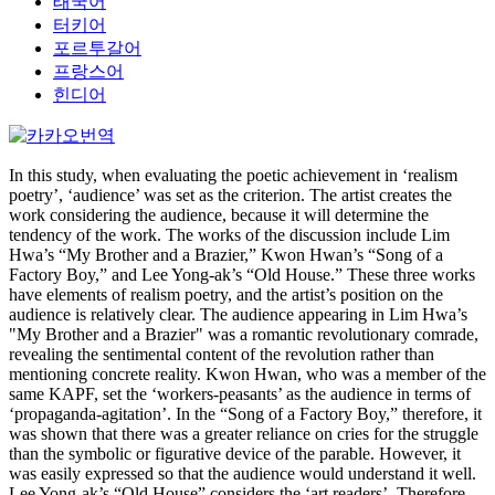
태국어
터키어
포르투갈어
프랑스어
힌디어
In this study, when evaluating the poetic achievement in ‘realism
poetry’, ‘audience’ was set as the criterion. The artist creates the
work considering the audience, because it will determine the
tendency of the work. The works of the discussion include Lim
Hwa’s “My Brother and a Brazier,” Kwon Hwan’s “Song of a
Factory Boy,” and Lee Yong-ak’s “Old House.” These three works
have elements of realism poetry, and the artist’s position on the
audience is relatively clear. The audience appearing in Lim Hwa’s
"My Brother and a Brazier" was a romantic revolutionary comrade,
revealing the sentimental content of the revolution rather than
mentioning concrete reality. Kwon Hwan, who was a member of the
same KAPF, set the ‘workers-peasants’ as the audience in terms of
‘propaganda-agitation’. In the “Song of a Factory Boy,” therefore, it
was shown that there was a greater reliance on cries for the struggle
than the symbolic or figurative device of the parable. However, it
was easily expressed so that the audience would understand it well.
Lee Yong‐ak’s “Old House” considers the ‘art readers’. Therefore,