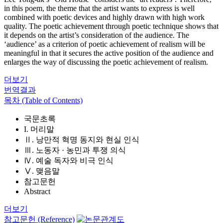
in this poem, the theme that the artist wants to express is well
combined with poetic devices and highly drawn with high work
quality. The poetic achievement through poetic technique shows that
it depends on the artist’s consideration of the audience. The
‘audience’ as a criterion of poetic achievement of realism will be
meaningful in that it secures the active position of the audience and
enlarges the way of discussing the poetic achievement of realism.
더보기
번역결과
목차 (Table of Contents)
국문초록
I. 머리말
Ⅱ. 낭만적 혁명 동지와 현실 인식
Ⅲ. 노동자 · 농민과 투쟁 의식
Ⅳ. 예술 독자와 비극 인식
Ⅴ. 맺음말
참고문헌
Abstract
더보기
참고문헌 (Reference)