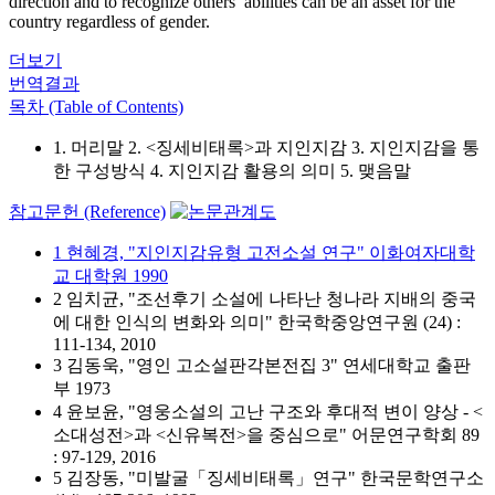
direction and to recognize others’ abilities can be an asset for the
country regardless of gender.
더보기
번역결과
목차 (Table of Contents)
1. 머리말 2. <징세비태록>과 지인지감 3. 지인지감을 통
한 구성방식 4. 지인지감 활용의 의미 5. 맺음말
참고문헌 (Reference)
1 현혜경, "지인지감유형 고전소설 연구" 이화여자대학
교 대학원 1990
2 임치균, "조선후기 소설에 나타난 청나라 지배의 중국
에 대한 인식의 변화와 의미" 한국학중앙연구원 (24) :
111-134, 2010
3 김동욱, "영인 고소설판각본전집 3" 연세대학교 출판
부 1973
4 윤보윤, "영웅소설의 고난 구조와 후대적 변이 양상 - <
소대성전>과 <신유복전>을 중심으로" 어문연구학회 89
: 97-129, 2016
5 김장동, "미발굴「징세비태록」연구" 한국문학연구소