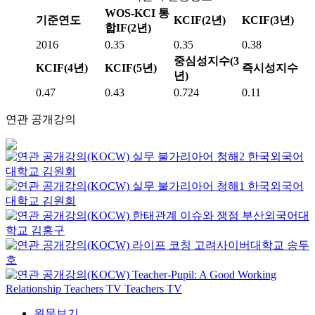
WOS-KCI 통
기준연도
KCIF(2년)
KCIF(3년)
합IF(2년)
2016
0.35
0.35
0.38
중심성지수(3
KCIF(4년)
KCIF(5년)
즉시성지수
년)
0.47
0.43
0.724
0.11
연관 공개강의
실무 불가리아어 청해2
한국외국어
대학교
김원회
실무 불가리아어 청해1
한국외국어
대학교
김원회
한태관계 이슈와 쟁점
부산외국어대
학교
김홍구
라이프 코칭
고려사이버대학교
송두
호
Teacher-Pupil: A Good Working
Relationship
Teachers TV
Teachers TV
원문보기