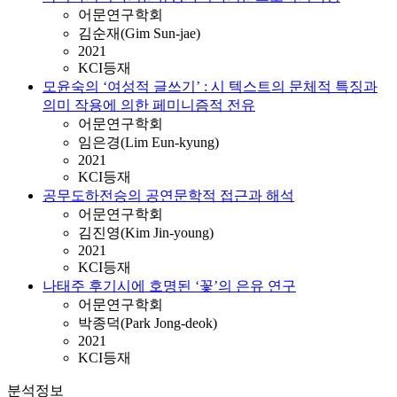
어문연구학회
김순재(Gim Sun-jae)
2021
KCI등재
모윤숙의 ‘여성적 글쓰기’ : 시 텍스트의 문체적 특징과
의미 작용에 의한 페미니즘적 전유
어문연구학회
임은경(Lim Eun-kyung)
2021
KCI등재
공무도하전승의 공연문학적 접근과 해석
어문연구학회
김진영(Kim Jin-young)
2021
KCI등재
나태주 후기시에 호명된 ‘꽃’의 은유 연구
어문연구학회
박종덕(Park Jong-deok)
2021
KCI등재
분석정보