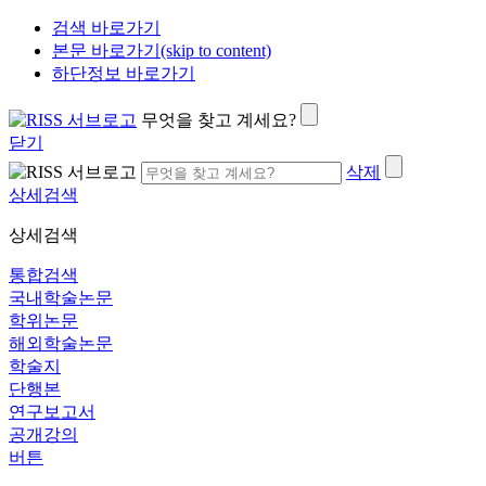
검색 바로가기
본문 바로가기(skip to content)
하단정보 바로가기
무엇을 찾고 계세요?
닫기
삭제
상세검색
상세검색
통합검색
국내학술논문
학위논문
해외학술논문
학술지
단행본
연구보고서
공개강의
버튼