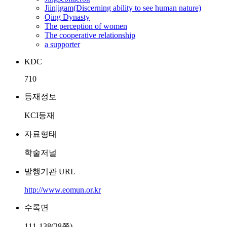
Jiinjigam(Discerning ability to see human nature)
Qing Dynasty
The perception of women
The cooperative relationship
a supporter
KDC
710
등재정보
KCI등재
자료형태
학술저널
발행기관 URL
http://www.eomun.or.kr
수록면
111-138(28쪽)