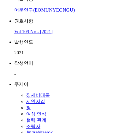
어문연구(EOMUNYEONGU)
권호사항
Vol.109 No.- [2021]
발행연도
2021
작성언어
-
주제어
징세비태록
지인지감
청
여성 인식
협력 관계
조력자
Jingsebitaerok