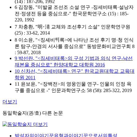
(14) : 187-206, 1992
6 김장동, "미발굴 조선조 소설 연구 -징세비태록·설낭자
전·정생전 등을 중심으로-" 한국문학연구소 (15) : 185-
220, 1992
7 차충환, "明･淸 교체와 조선후기 소설" 인문학연구원
(25) : 33-62, 2014
8 이소윤, "<징셰비ᄐᆡ록>에 나타난 조선 후기 명·청 인식
론 탐구-안경의 서사를 중심으로" 동방문화비교연구회 8
: 59-87, 2018
9 박선란, "<징세비태록>의 구성 기법과 의식 연구-낙선
재본을 중심으로" 한양대학교 대학원 2016
10 신차선, "<징세비태록> 연구" 한국교원대학교 교육대
학원 2011
11 윤보윤, "<장백전>의 영웅인물 연구- 인물의 인정 욕
구를 중심으로 -" 인문과학연구소 58 (58): 285-322, 2019
더보기
동일학술지(권/호) 다른 논문
박석자의이야기꾼유형과이야기꾼으로서의특성