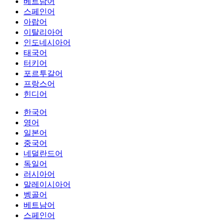
베트남어
스페인어
아랍어
이탈리아어
인도네시아어
태국어
터키어
포르투갈어
프랑스어
힌디어
한국어
영어
일본어
중국어
네덜란드어
독일어
러시아어
말레이시아어
벵골어
베트남어
스페인어