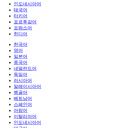
인도네시아어
태국어
터키어
포르투갈어
프랑스어
힌디어
한국어
영어
일본어
중국어
네덜란드어
독일어
러시아어
말레이시아어
벵골어
베트남어
스페인어
아랍어
이탈리아어
인도네시아어