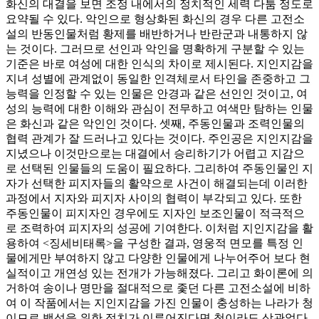
화신의 대결을 보면 조정 내에서의 정치적인 세력 다툼 정도로
요약될 수 있다. 악인으로 형상화된 화신의 경우 다른 고전소
설의 반동인물처럼 황제를 배반하거나 반란군과 내통하지 않
는 것이다. 그러므로 선인과 악인을 명확하게 구분할 수 있는
기준은 바로 여성에 대한 인식의 차이로 제시된다. 지인지감을
지녀 성별에 관계없이 동일한 인격체로서 타인을 존중하고 그
능력을 인정할 수 있는 인물은 안경과 같은 선인인 것이고, 여
성의 능력에 대한 이해와 관심이 전무하고 여색만 탐하는 인물
은 화신과 같은 악인인 것이다. 셋째, 주동인물과 조력인물의
협력 관계가 잘 드러나고 있다는 것이다. 주인공은 지인지감을
지녔으나 이것만으로는 대결에서 승리하기가 어렵고 지감으
로 선택된 인물들의 도움이 필요하다. 그리하여 주동인물인 지
자가 선택한 피지자들의 활약으로 사건이 해결되는데 이러한
과정에서 지자와 피지자 사이의 협력이 부각되고 있다. 또한
주동인물이 피지자인 경우에도 지자인 보조인물이 적극적으
로 조력하여 피지자의 성공에 기여한다. 이처럼 지인지감을 활
용하여 <징세비태록>을 구성한 결과, 영웅적 면모를 특정 인
물에게만 부여하지 않고 다양한 인물에게 나누어주어 보다 현
실적이고 개연성 있는 전개가 가능해졌다. 그리고 화이론에 의
거하여 송이나 명만을 절대적으로 좇던 다른 고전소설에 비하
여 이 작품에서는 지인지감을 가진 인물이 충성하는 나라가 청
이므로 백성을 위한 정치가 이루어진다면 청이라도 상관없다