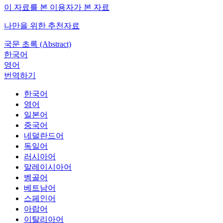
이 자료를 본 이용자가 본 자료
나만을 위한 추천자료
국문 초록 (Abstract)
한국어
영어
번역하기
한국어
영어
일본어
중국어
네덜란드어
독일어
러시아어
말레이시아어
벵골어
베트남어
스페인어
아랍어
이탈리아어