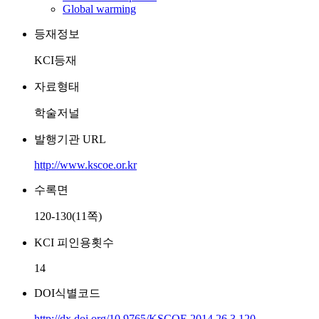
Global warming
등재정보
KCI등재
자료형태
학술저널
발행기관 URL
http://www.kscoe.or.kr
수록면
120-130(11쪽)
KCI 피인용횟수
14
DOI식별코드
http://dx.doi.org/10.9765/KSCOE.2014.26.3.120