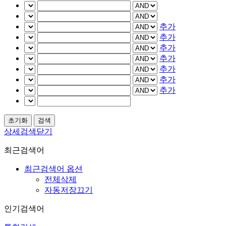
추가
추가
추가
추가
추가
추가
추가
상세검색닫기
최근검색어
최근검색어 옵션
전체삭제
자동저장끄기
인기검색어