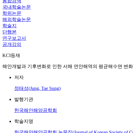
통합검색
국내학술논문
학위논문
해외학술논문
학술지
단행본
연구보고서
공개강의
KCI등재
해안개발과 기후변화로 인한 서해 연안해역의 평균해수면 변화
저자
정태성(Jung, Tae Sung)
발행기관
한국해안해양공학회
학술지명
한국해안해양공학회 논문집(Journal of Korean Society of Coasta