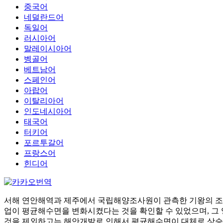
중국어
네덜란드어
독일어
러시아어
말레이시아어
벵골어
베트남어
스페인어
아랍어
이탈리아어
인도네시아어
태국어
터키어
포르투갈어
프랑스어
힌디어
서해 연안해역과 제주에서 국립해양조사원이 관측한 기왕의 조
업이 평균해수면을 변화시켰다는 것을 확인할 수 있었으며, 그 영
것을 제외하고는 해안개발로 인해서 평균해수면이 대체로 상승하