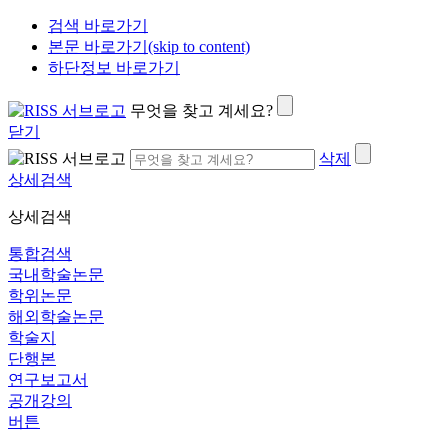
검색 바로가기
본문 바로가기(skip to content)
하단정보 바로가기
무엇을 찾고 계세요?
닫기
삭제
상세검색
상세검색
통합검색
국내학술논문
학위논문
해외학술논문
학술지
단행본
연구보고서
공개강의
버튼