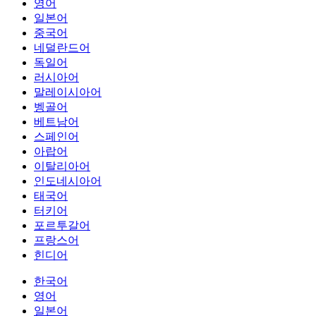
영어
일본어
중국어
네덜란드어
독일어
러시아어
말레이시아어
벵골어
베트남어
스페인어
아랍어
이탈리아어
인도네시아어
태국어
터키어
포르투갈어
프랑스어
힌디어
한국어
영어
일본어