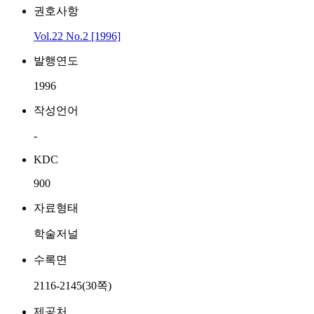
권호사항
Vol.22 No.2 [1996]
발행연도
1996
작성언어
-
KDC
900
자료형태
학술저널
수록면
2116-2145(30쪽)
제공처