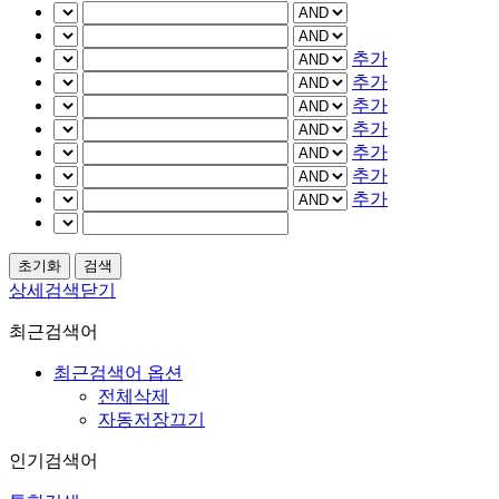
추가
추가
추가
추가
추가
추가
추가
상세검색닫기
최근검색어
최근검색어 옵션
전체삭제
자동저장끄기
인기검색어