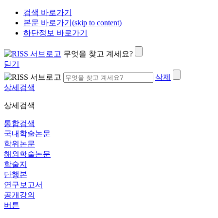
검색 바로가기
본문 바로가기(skip to content)
하단정보 바로가기
무엇을 찾고 계세요?
닫기
삭제
상세검색
상세검색
통합검색
국내학술논문
학위논문
해외학술논문
학술지
단행본
연구보고서
공개강의
버튼