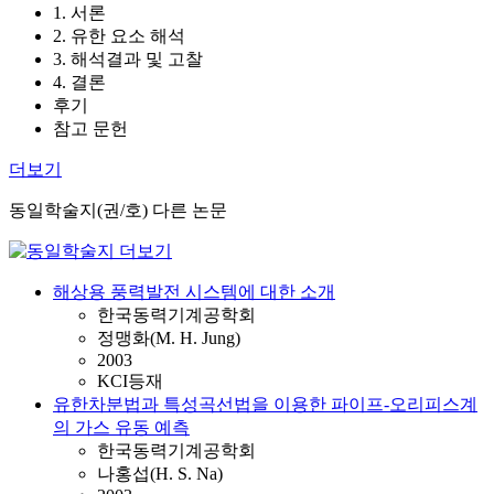
1. 서론
2. 유한 요소 해석
3. 해석결과 및 고찰
4. 결론
후기
참고 문헌
더보기
동일학술지(권/호) 다른 논문
해상용 풍력발전 시스템에 대한 소개
한국동력기계공학회
정맹화(M. H. Jung)
2003
KCI등재
유한차분법과 특성곡선법을 이용한 파이프-오리피스계
의 가스 유동 예측
한국동력기계공학회
나홍섭(H. S. Na)