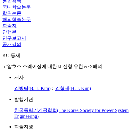
통합검색
국내학술논문
학위논문
해외학술논문
학술지
단행본
연구보고서
공개강의
KCI등재
고압호스 스웨이징에 대한 비선형 유한요소해석
저자
김병탁(B. T. Kim)
;
김형제(H. J. Kim)
발행기관
한국동력기계공학회(The Korea Society for Power System
Engineering)
학술지명