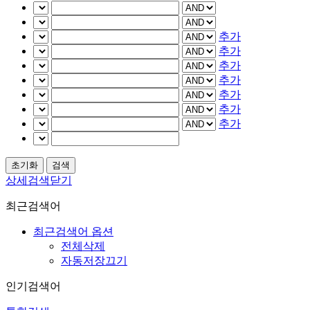
추가
추가
추가
추가
추가
추가
추가
상세검색닫기
최근검색어
최근검색어 옵션
전체삭제
자동저장끄기
인기검색어