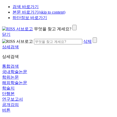
검색 바로가기
본문 바로가기(skip to content)
하단정보 바로가기
무엇을 찾고 계세요?
닫기
삭제
상세검색
상세검색
통합검색
국내학술논문
학위논문
해외학술논문
학술지
단행본
연구보고서
공개강의
버튼