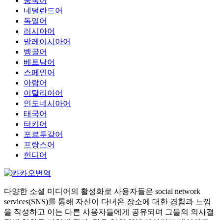
중국어
네덜란드어
독일어
러시아어
말레이시아어
벵골어
베트남어
스페인어
아랍어
이탈리아어
인도네시아어
태국어
터키어
포르투갈어
프랑스어
힌디어
다양한 소셜 미디어의 활성화로 사용자들은 social network
services(SNS)를 통해 자신이 다녀온 장소에 대한 경험과 느낌
을 작성하고 이는 다른 사용자들에게 공유되며 그들의 의사결