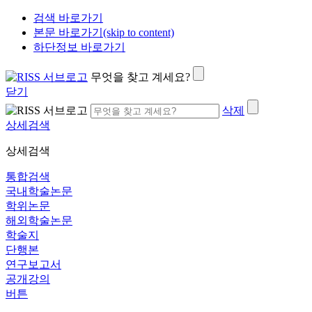
검색 바로가기
본문 바로가기(skip to content)
하단정보 바로가기
무엇을 찾고 계세요?
닫기
삭제
상세검색
상세검색
통합검색
국내학술논문
학위논문
해외학술논문
학술지
단행본
연구보고서
공개강의
버튼