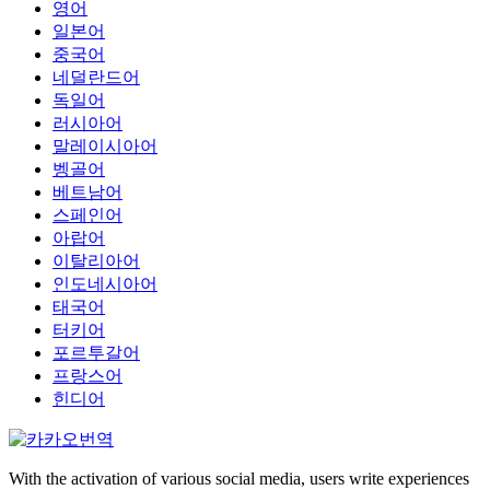
영어
일본어
중국어
네덜란드어
독일어
러시아어
말레이시아어
벵골어
베트남어
스페인어
아랍어
이탈리아어
인도네시아어
태국어
터키어
포르투갈어
프랑스어
힌디어
With the activation of various social media, users write experiences