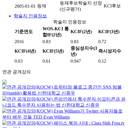
등재후보학술지 선정
등재
KCI후보
2005-01-01
(신규평가)
학술지 인용정보
학술지 인용정보
WOS-KCI 통
기준연도
KCIF(2년)
KCIF(3년)
합IF(2년)
2016
0.83
0.83
0.72
중심성지수(3
KCIF(4년)
KCIF(5년)
즉시성지수
년)
0.63
0.61
0.947
0.12
연관 공개강의
트위터와 블로그 중간인 SNS 텀블
러(tumblr) 활용법
신한대학교
신종우
온라인에서 특수문자 이모티콘과 유
니코드 특수문자 사용하는 법
신한대학교
신종우
Evan Williams가 Twitter 사용자들로
부터 배운 것들
TED
Evan Williams
페이스 북의 시대 : Clara Shih
Fora.tv