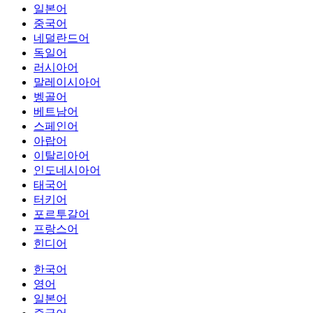
일본어
중국어
네덜란드어
독일어
러시아어
말레이시아어
벵골어
베트남어
스페인어
아랍어
이탈리아어
인도네시아어
태국어
터키어
포르투갈어
프랑스어
힌디어
한국어
영어
일본어