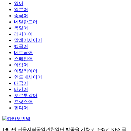
영어
일본어
중국어
네덜란드어
독일어
러시아어
말레이시아어
벵골어
베트남어
스페인어
아랍어
이탈리아어
인도네시아어
태국어
터키어
포르투갈어
프랑스어
힌디어
1965년 서울시립국악관현악단 발족을 기화로 1985년 KBS 국