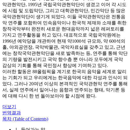
악관현악단, 1995년 국립국악관현악단이 생겼고 이어 각 시도
에 시립 및 도립악단, 그리고 대학관현악단, 민간악단 등 많은
국악관현악단이 생기게 되었다. 이들 국악관현악단은 전통음
악 연주를 포함하여 민속음악이나 한국적 제재와 소재를 취한
창작국악부터 완전히 새로운 현대음악까지 넓은 레퍼토리를
가지고 연주활동을 하고 있다. 대표적으로 국립국악원에는
1996년 예악당을 개관하여 현재 약1000석 규모와, 약 600석의
홀, 야외공연장, 국악박물관, 국악자료실을 갖추고 있고, 근년
에는 창작국악관현악단을 새로 발족하는 등, 연주를 통해 악단
의 기량을 발전시키고 국악 향수층 뿐 아니라 모두에게 국악
감상의 기회를 통해 국민정서 향상에 기여하고 있다.
이러한 할동은 88올림픽을 계기로 한국의 음악을 세계로 알리
는 기회가 되고 우리에게는 한국음악에 대한 각성과 인식이 되
었다. 그러나 20여년 이상의 본격적인 국악관현악 연주를 통해
서, 실제 연주에서 일어나는 음향과 연주되는 형태, 악기론 등
에 대해 다시 한 번 돌아보아야 할 시점에 왔다.
더보기
번역결과
목차 (Table of Contents)
Ⅰ. 들어가는 말