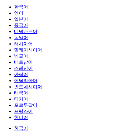
한국어
영어
일본어
중국어
네덜란드어
독일어
러시아어
말레이시아어
벵골어
베트남어
스페인어
아랍어
이탈리아어
인도네시아어
태국어
터키어
포르투갈어
프랑스어
힌디어
한국어