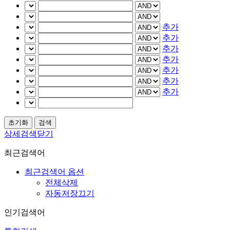
추가
추가
추가
추가
추가
추가
추가
상세검색닫기
최근검색어
최근검색어 옵션
전체삭제
자동저장끄기
인기검색어