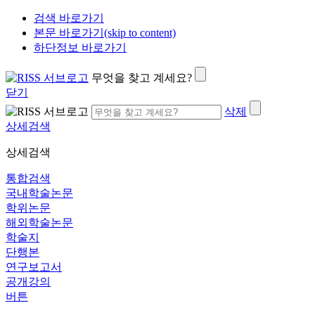
검색 바로가기
본문 바로가기(skip to content)
하단정보 바로가기
무엇을 찾고 계세요?
닫기
삭제
상세검색
상세검색
통합검색
국내학술논문
학위논문
해외학술논문
학술지
단행본
연구보고서
공개강의
버튼