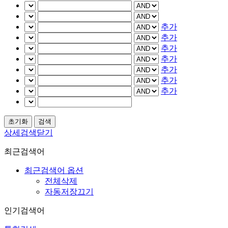
추가
추가
추가
추가
추가
추가
추가
상세검색닫기
최근검색어
최근검색어 옵션
전체삭제
자동저장끄기
인기검색어