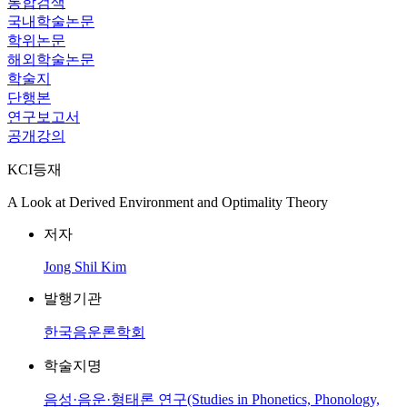
통합검색
국내학술논문
학위논문
해외학술논문
학술지
단행본
연구보고서
공개강의
KCI등재
A Look at Derived Environment and Optimality Theory
저자
Jong Shil Kim
발행기관
한국음운론학회
학술지명
음성·음운·형태론 연구(Studies in Phonetics, Phonology,