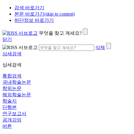
검색 바로가기
본문 바로가기(skip to content)
하단정보 바로가기
무엇을 찾고 계세요?
닫기
삭제
상세검색
상세검색
통합검색
국내학술논문
학위논문
해외학술논문
학술지
단행본
연구보고서
공개강의
버튼