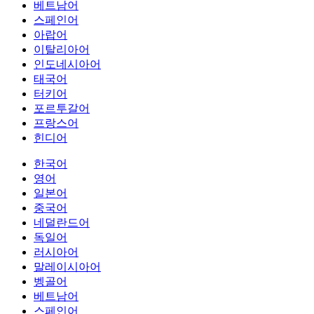
베트남어
스페인어
아랍어
이탈리아어
인도네시아어
태국어
터키어
포르투갈어
프랑스어
힌디어
한국어
영어
일본어
중국어
네덜란드어
독일어
러시아어
말레이시아어
벵골어
베트남어
스페인어