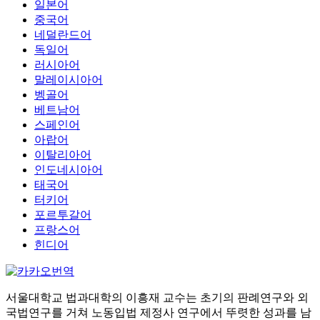
일본어
중국어
네덜란드어
독일어
러시아어
말레이시아어
벵골어
베트남어
스페인어
아랍어
이탈리아어
인도네시아어
태국어
터키어
포르투갈어
프랑스어
힌디어
서울대학교 법과대학의 이흥재 교수는 초기의 판례연구와 외
국법연구를 거쳐 노동입법 제정사 연구에서 뚜렷한 성과를 남