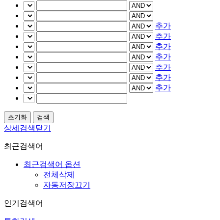
추가
추가
추가
추가
추가
추가
추가
상세검색닫기
최근검색어
최근검색어 옵션
전체삭제
자동저장끄기
인기검색어