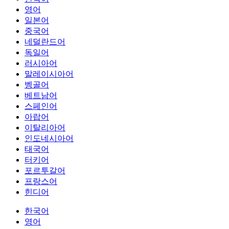
영어
일본어
중국어
네덜란드어
독일어
러시아어
말레이시아어
벵골어
베트남어
스페인어
아랍어
이탈리아어
인도네시아어
태국어
터키어
포르투갈어
프랑스어
힌디어
한국어
영어