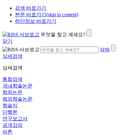
검색 바로가기
본문 바로가기(skip to content)
하단정보 바로가기
무엇을 찾고 계세요?
닫기
삭제
상세검색
상세검색
통합검색
국내학술논문
학위논문
해외학술논문
학술지
단행본
연구보고서
공개강의
버튼