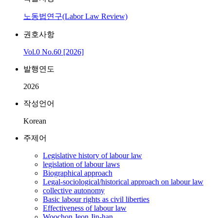
노동법연구(Labor Law Review)
권호사항
Vol.0 No.60 [2026]
발행연도
2026
작성언어
Korean
주제어
Legislative history of labour law
legislation of labour laws
Biographical approach
Legal-sociological/historical approach on labour law
collective autonomy
Basic labour rights as civil liberties
Effectiveness of labour law
Woochon Jeon Jin-han