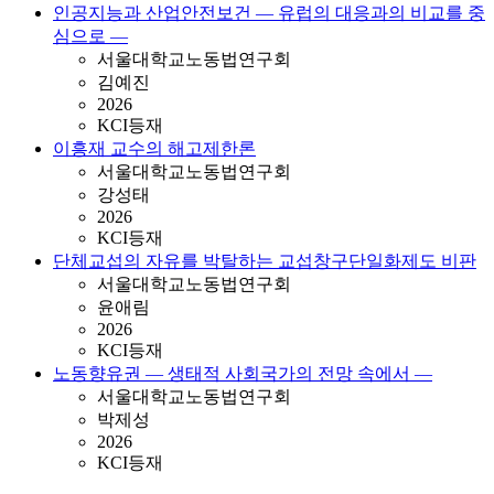
인공지능과 산업안전보건 ― 유럽의 대응과의 비교를 중
심으로 ―
서울대학교노동법연구회
김예진
2026
KCI등재
이흥재 교수의 해고제한론
서울대학교노동법연구회
강성태
2026
KCI등재
단체교섭의 자유를 박탈하는 교섭창구단일화제도 비판
서울대학교노동법연구회
윤애림
2026
KCI등재
노동향유권 ― 생태적 사회국가의 전망 속에서 ―
서울대학교노동법연구회
박제성
2026
KCI등재