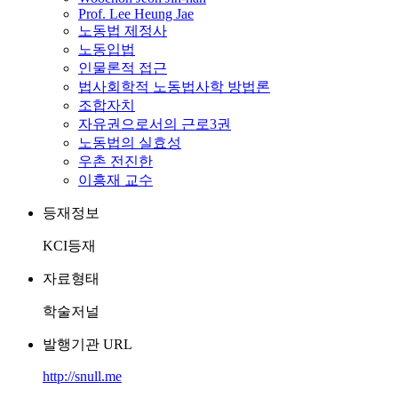
Prof. Lee Heung Jae
노동법 제정사
노동입법
인물론적 접근
법사회학적 노동법사학 방법론
조합자치
자유권으로서의 근로3권
노동법의 실효성
우촌 전진한
이흥재 교수
등재정보
KCI등재
자료형태
학술저널
발행기관 URL
http://snull.me