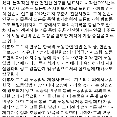
겼다. 본격적인 우촌 전진한 연구를 발표하기 시작한 2005년부
터 이흥재 교수는 노동법과 사회보장법을 포함한 사회법 영역
의 입법사 연구를 2012년까지 꾸준히 진행하였다. 그의 입법사
연구는 인물론적 접근을 통한 법사회학적 노동법사학 방법론
으로 특징지워지며, 그 중에서도 국회속기록을 중심으로 한 1
차 사료의 객관적 분석을 통해 우촌 전진한이라는 인물에 주목
하여 노동 4법의 입법 과정을 검토한 저작이 가장 중심을 이루
고 있다.
이흥재 교수의 연구는 한국의 노동관련 입법 논의 중, 헌법상
근로3권의 자유권적 성격, 제헌헌법의 이익균점권 조항, 노동
조합의 자치와 자주성 등에 특히 주목하였다. 이와 함께 노동
입법 과정에 나타난 독자성과 시대적 배경에 유의하면서 사회
실정과의 상호 영향관계 및 규범으로서의 실효성에 대해서도
탐구한다.
이흥재 교수의 노동입법 제정사 연구는 기존의 논의에서처럼
한국의 노동입법이 장식이나 모방에 가까운 것이라는 선입견
에 경도되지 않고, 실증적 연구를 통해 노동입법의 의의를 발
견한 점에서 중요한 의의를 갖는다. 이 논문은 이흥재 교수의
연구에 대한 분석을 통해 그의 노동입법 제정 과정에 대한 법
제사적 연구와 그를 통한 발견이 그 이전의 법해석론 분석에서
제기한 주장과 조응하고 있음을 지적한다. 나아가 그의 연구