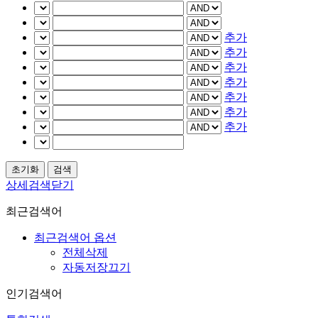
추가
추가
추가
추가
추가
추가
추가
상세검색닫기
최근검색어
최근검색어 옵션
전체삭제
자동저장끄기
인기검색어