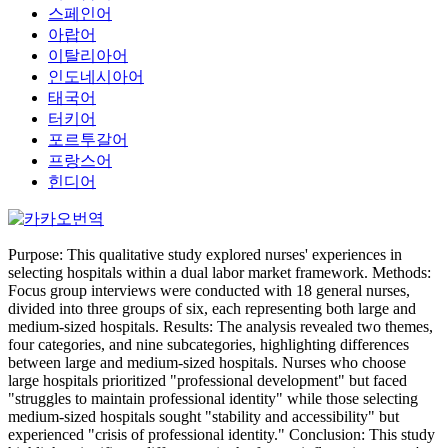
스페인어
아랍어
이탈리아어
인도네시아어
태국어
터키어
포르투갈어
프랑스어
힌디어
Purpose: This qualitative study explored nurses' experiences in
selecting hospitals within a dual labor market framework. Methods:
Focus group interviews were conducted with 18 general nurses,
divided into three groups of six, each representing both large and
medium-sized hospitals. Results: The analysis revealed two themes,
four categories, and nine subcategories, highlighting differences
between large and medium-sized hospitals. Nurses who choose
large hospitals prioritized "professional development" but faced
"struggles to maintain professional identity" while those selecting
medium-sized hospitals sought "stability and accessibility" but
experienced "crisis of professional identity." Conclusion: This study