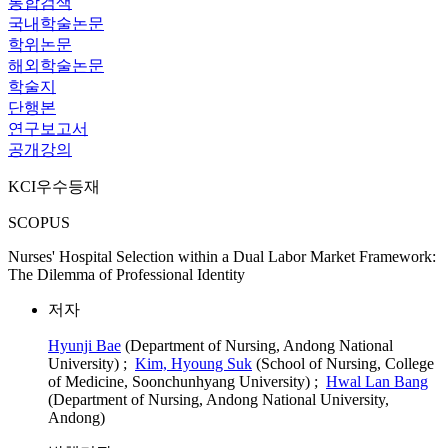
통합검색
국내학술논문
학위논문
해외학술논문
학술지
단행본
연구보고서
공개강의
KCI우수등재
SCOPUS
Nurses' Hospital Selection within a Dual Labor Market Framework:
The Dilemma of Professional Identity
저자
Hyunji Bae
(Department of Nursing, Andong National
University) ;
Kim, Hyoung Suk
(School of Nursing, College
of Medicine, Soonchunhyang University) ;
Hwal Lan Bang
(Department of Nursing, Andong National University,
Andong)