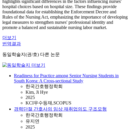
highlights significant differences in the factors influencing nurses'
hospital choices based on hospital size. These findings provide
foundational data for establishing the Enforcement Decree and
Rules of the Nursing Act, emphasizing the importance of developing
legal measures to strengthen nurses' professional identity and
promote a balanced and sustainable nursing labor market.
더보기
번역결과
동일학술지(권/호) 다른 논문
Readiness for Practice among Senior Nursing Students in
South Korea: A Cross-sectional Study
한국간호행정학회
Kim, Ji Hye
2025
KCI우수등재,SCOPUS
경력단절 간호사의 임상 재취업의도 구조모형
한국간호행정학회
유지연
2025