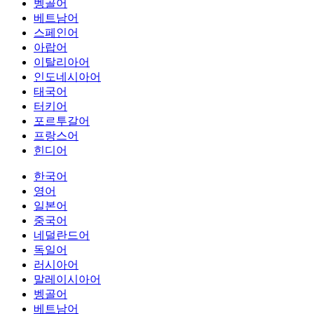
벵골어
베트남어
스페인어
아랍어
이탈리아어
인도네시아어
태국어
터키어
포르투갈어
프랑스어
힌디어
한국어
영어
일본어
중국어
네덜란드어
독일어
러시아어
말레이시아어
벵골어
베트남어