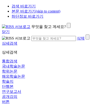
검색 바로가기
본문 바로가기(skip to content)
하단정보 바로가기
무엇을 찾고 계세요?
닫기
삭제
상세검색
상세검색
통합검색
국내학술논문
학위논문
해외학술논문
학술지
단행본
연구보고서
공개강의
버튼