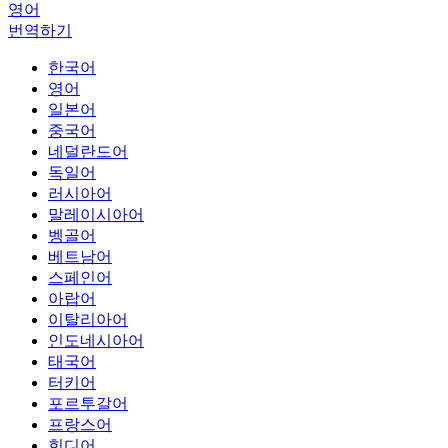
영어
번역하기
한국어
영어
일본어
중국어
네덜란드어
독일어
러시아어
말레이시아어
벵골어
베트남어
스페인어
아랍어
이탈리아어
인도네시아어
태국어
터키어
포르투갈어
프랑스어
힌디어