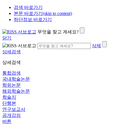
검색 바로가기
본문 바로가기(skip to content)
하단정보 바로가기
무엇을 찾고 계세요?
닫기
삭제
상세검색
상세검색
통합검색
국내학술논문
학위논문
해외학술논문
학술지
단행본
연구보고서
공개강의
버튼