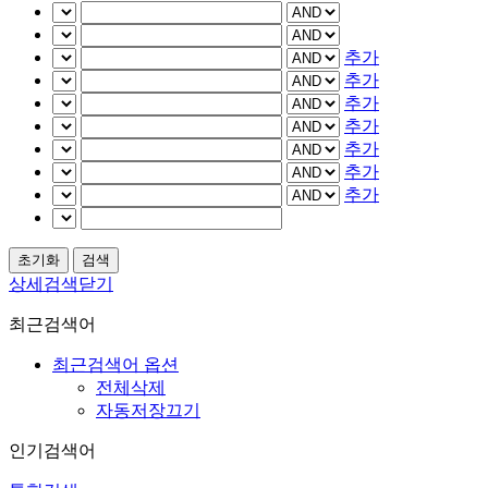
추가
추가
추가
추가
추가
추가
추가
상세검색닫기
최근검색어
최근검색어 옵션
전체삭제
자동저장끄기
인기검색어