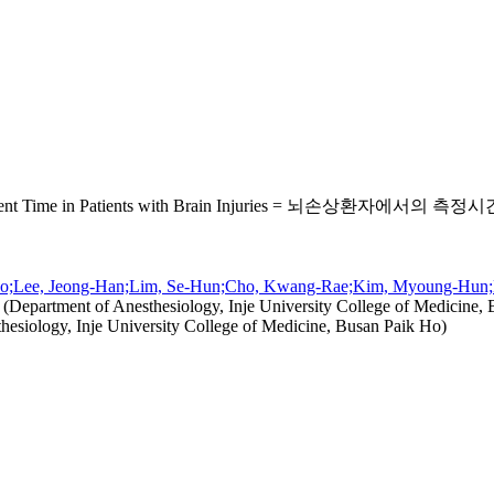
e Measurement Time in Patients with Brain Injuries = 뇌손
o;Lee, Jeong-Han;Lim, Se-Hun;Cho, Kwang-Rae;Kim, Myoung-Hun;
(Department of Anesthesiology, Inje University College of Medicine, 
hesiology, Inje University College of Medicine, Busan Paik Ho)