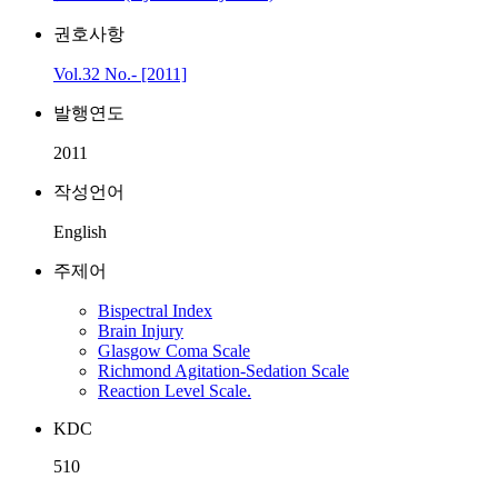
권호사항
Vol.32 No.- [2011]
발행연도
2011
작성언어
English
주제어
Bispectral Index
Brain Injury
Glasgow Coma Scale
Richmond Agitation-Sedation Scale
Reaction Level Scale.
KDC
510