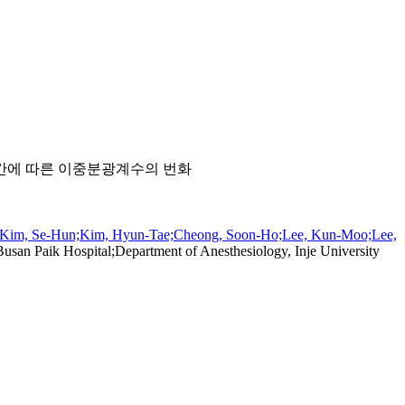
상환자에서의 측정시간에 따른 이중분광계수의 번화
Kim, Se-Hun;Kim, Hyun-Tae;Cheong, Soon-Ho;Lee, Kun-Moo;Lee,
Busan Paik Hospital;Department of Anesthesiology, Inje University