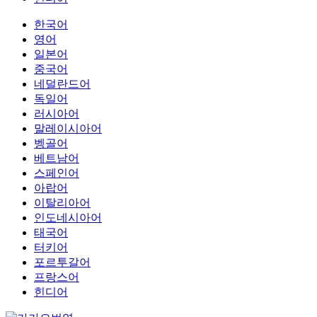
한국어
영어
일본어
중국어
네덜란드어
독일어
러시아어
말레이시아어
벵골어
베트남어
스페인어
아랍어
이탈리아어
인도네시아어
태국어
터키어
포르투갈어
프랑스어
힌디어