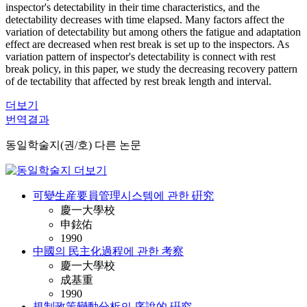
inspector's detectability in their time characteristics, and the
detectability decreases with time elapsed. Many factors affect the
variation of detectability but among others the fatigue and adaptation
effect are decreased when rest break is set up to the inspectors. As
variation pattern of inspector's detectability is connect with rest
break policy, in this paper, we study the decreasing recovery pattern
of de tectability that affected by rest break length and interval.
더보기
번역결과
동일학술지(권/호) 다른 논문
可變生産要員管理시스템에 관한 硏究
慶一大學校
申鉉佑
1990
中國의 民主化過程에 관한 考察
慶一大學校
成基重
1990
規制政策變動分析의 序說的 硏究