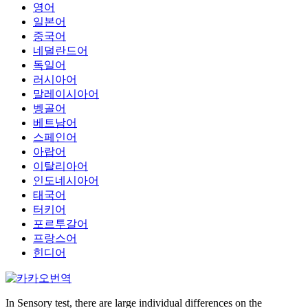
영어
일본어
중국어
네덜란드어
독일어
러시아어
말레이시아어
벵골어
베트남어
스페인어
아랍어
이탈리아어
인도네시아어
태국어
터키어
포르투갈어
프랑스어
힌디어
In Sensory test, there are large individual differences on the