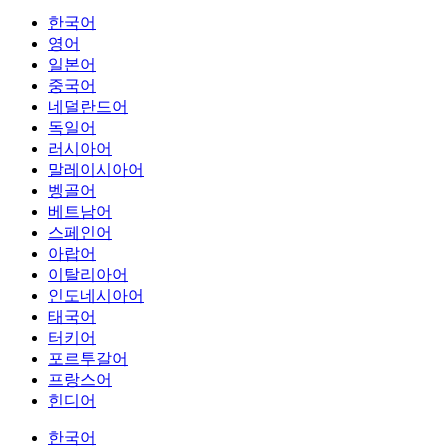
한국어
영어
일본어
중국어
네덜란드어
독일어
러시아어
말레이시아어
벵골어
베트남어
스페인어
아랍어
이탈리아어
인도네시아어
태국어
터키어
포르투갈어
프랑스어
힌디어
한국어