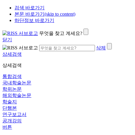
검색 바로가기
본문 바로가기(skip to content)
하단정보 바로가기
무엇을 찾고 계세요?
닫기
삭제
상세검색
상세검색
통합검색
국내학술논문
학위논문
해외학술논문
학술지
단행본
연구보고서
공개강의
버튼