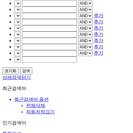
추가
추가
추가
추가
추가
추가
추가
상세검색닫기
최근검색어
최근검색어 옵션
전체삭제
자동저장끄기
인기검색어