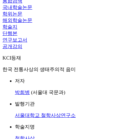
통합검색
국내학술논문
학위논문
해외학술논문
학술지
단행본
연구보고서
공개강의
KCI등재
한국 전통사상의 생태주의적 음미
저자
박희병
(서울대 국문과)
발행기관
서울대학교 철학사상연구소
학술지명
철학사상