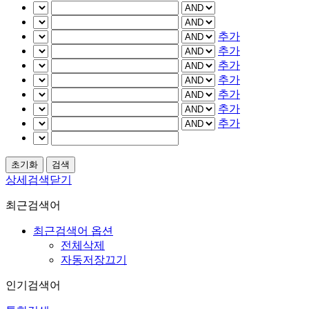
추가
추가
추가
추가
추가
추가
추가
상세검색닫기
최근검색어
최근검색어 옵션
전체삭제
자동저장끄기
인기검색어