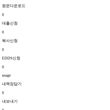
원문다운로드
0
대출신청
0
복사신청
0
EDDS신청
0
usage
내책장담기
0
내보내기