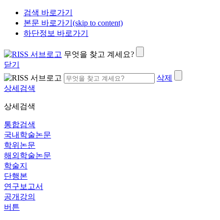
검색 바로가기
본문 바로가기(skip to content)
하단정보 바로가기
무엇을 찾고 계세요?
닫기
삭제
상세검색
상세검색
통합검색
국내학술논문
학위논문
해외학술논문
학술지
단행본
연구보고서
공개강의
버튼