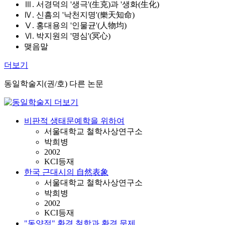
Ⅲ. 서경덕의 '생극'(生克)과 '생화(生化)
Ⅳ. 신흠의 '낙천지명'(樂天知命)
Ⅴ. 홍대용의 '인물균'(人物均)
Ⅵ. 박지원의 '명심'(冥心)
맺음말
더보기
동일학술지(권/호) 다른 논문
비판적 생태문예학을 위하여
서울대학교 철학사상연구소
박희병
2002
KCI등재
한국 근대시의 自然表象
서울대학교 철학사상연구소
박희병
2002
KCI등재
"동양적" 환경 철학과 환경 문제