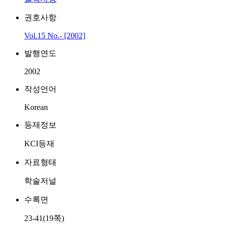
권호사항
Vol.15 No.- [2002]
발행연도
2002
작성언어
Korean
등재정보
KCI등재
자료형태
학술저널
수록면
23-41(19쪽)