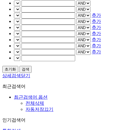
추가
추가
추가
추가
추가
추가
추가
상세검색닫기
최근검색어
최근검색어 옵션
전체삭제
자동저장끄기
인기검색어