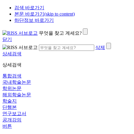
검색 바로가기
본문 바로가기(skip to content)
하단정보 바로가기
무엇을 찾고 계세요?
닫기
삭제
상세검색
상세검색
통합검색
국내학술논문
학위논문
해외학술논문
학술지
단행본
연구보고서
공개강의
버튼