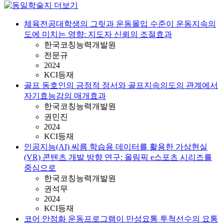
체육전공대학생의 그릿과 운동몰입 수준이 운동지속의
도에 미치는 영향: 지도자 신뢰의 조절효과
한국코칭능력개발원
전문규
2024
KCI등재
골프 동호인의 긍정적 정서와 골프지속의도의 관계에서
자기효능감의 매개효과
한국코칭능력개발원
권민진
2024
KCI등재
인공지능(AI) 씨름 학습용 데이터를 활용한 가상현실
(VR) 콘텐츠 개발 방향 연구: 올림픽 e스포츠 시리즈를
중심으로
한국코칭능력개발원
권석무
2024
KCI등재
코어 안정화 운동프로그램이 만성요통 투척선수의 요통