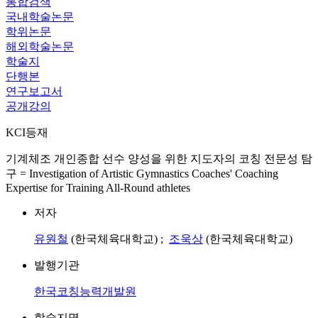
통합검색
국내학술논문
학위논문
해외학술논문
학술지
단행본
연구보고서
공개강의
KCI등재
기계체조 개인종합 선수 양성을 위한 지도자의 코칭 전문성 탐
구 = Investigation of Artistic Gymnastics Coaches' Coaching
Expertise for Training All-Round athletes
저자
유원철
(한국체육대학교) ;
조욱상
(한국체육대학교)
발행기관
한국코칭능력개발원
학술지명