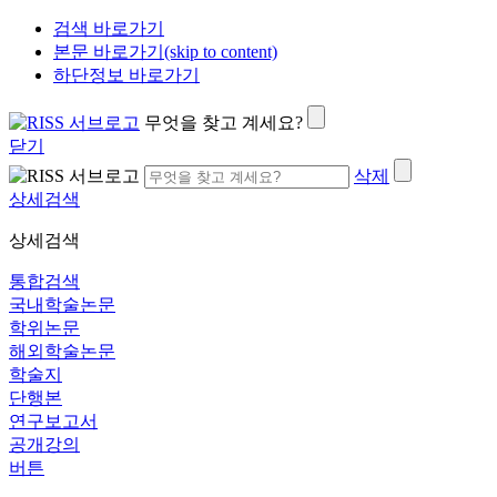
검색 바로가기
본문 바로가기(skip to content)
하단정보 바로가기
무엇을 찾고 계세요?
닫기
삭제
상세검색
상세검색
통합검색
국내학술논문
학위논문
해외학술논문
학술지
단행본
연구보고서
공개강의
버튼