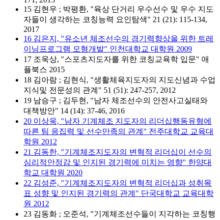
15 김현우 ; 박평환, "육상 단거리 우수선수 및 우수 지도
자들이 생각하는 코칭능력 요인탐색" 21 (21): 115-134,
2017
16 김은지, "유소년 체조선수의 경기력향상을 위한 트레
이닝프로그램 모형개발" 인천대학교 대학원 2009
17 조욱상, "스포츠지도자를 위한 코칭교육학 입문" 애
플북스 2015
18 김아람 ; 김현식, "생활체육지도자의 지도신념과 수업
지식및 전문성의 관계" 51 (51): 247-257, 2012
19 남승구 ; 김두현, "남자 체조선수의 안전사고실태와
대책방안" 14 (14): 37-46, 2016
20 이상욱, "남자 기계체조 지도자의 리더십행동유형에
따른 팀 응집력 및 선수만족의 관계" 전주대학교 교육대
학원 2012
21 김동한, "기계체조지도자의 변혁적 리더십이 선수의
심리적안정감 및 인지된 경기력에 미치는 영향" 한양대
학교 대학원 2020
22 김성준, "기계체조지도자의 변혁적 리더십과 성취목
표 성향 및 인지된 경기력의 관계" 단국대학교 교육대학
원 2012
23 김동화 ; 오준석, "기계체조선수들이 지각하는 코칭행