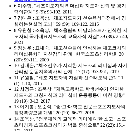
6 이주형, "체조지도자의 리더십과 지도자 신뢰 및 경기
력의관계" 9 (9): 93-102, 2011
7 김대은 ; 조욱상, "체조지도자가 선수육성과정에서 경
험하는현실적 고뇌" 59 (59): 109-122, 2015
8 유원철 ; 조욱상, "체조올림픽 메달리스트가 인식한 지
도자의 국가대표지도자의 교육자적 자질" 39 (39): 25-40,
2021
9 정성우 ; 표내숙, "체조선수들이 인식하는 체조코치의
리더십유형과 자신감의 관계" 한국스포츠심리학회 20
(20): 99-111, 2009
10 김대은, "체조선수가 지각한 지도자의 리더십과 자기
관리및 운동지속의사의 관계" 17 (17): 953-961, 2019
11 유원철, "체조 지도자의 자질과 선수태도의 관계" 1
(1): 1-10, 2015
12 차정근 ; 조욱상, "체육고등학교 학생선수가 인지한
지도자의 코칭지식과 리더십이 운동행동에 미친 영향"
19 (19): 3-13, 2017
13 이기봉 ; 오준석, "중·고·대학교 전문스포츠지도사의
잠정역량모델 개발" 20 (20): 66-77, 2018
14 조욱상, "전문체육의 교육적 의미에 대한 소고 : 스포
츠티칭과 스포츠코칭의 개념을 중심으로" 22 (22): 151-
171, 2015