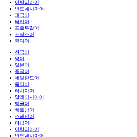
이탈리아어
인도네시아어
태국어
터키어
포르투갈어
프랑스어
힌디어
한국어
영어
일본어
중국어
네덜란드어
독일어
러시아어
말레이시아어
벵골어
베트남어
스페인어
아랍어
이탈리아어
인도네시아어