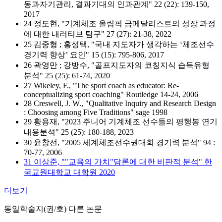
동과자기관리, 결과기대의 인과관계" 22 (22): 139-150,
2017
24 정도현, "기계체조 올림픽 금메달리스트의 성장 과정
에 대한 내러티브 탐구" 27 (27): 21-38, 2022
25 김중형 ; 홍성택, "국내 지도자가 생각하는 ‘체조선수
경기력 향상’ 요인" 15 (15): 795-806, 2017
26 곽영만 ; 강방수, "골프지도자의 코칭지식 습득유형
분석" 25 (25): 61-74, 2020
27 Wikeley, F., "The sport coach as educator: Re-
conceptualizing sport coaching" Routledge 14-24, 2006
28 Creswell, J. W., "Qualitative Inquiry and Research Design
: Choosing among Five Traditions" sage 1998
29 황용재, "2023 주니어 기계체조 선수들의 평행봉 연기
내용분석" 25 (25): 180-188, 2023
30 윤창선, "2005 세계체조선수권대회 경기력 분석" 94 :
70-77, 2006
31 이상준, ""교육의 가치"담론에 대한 비판적 분석" 한
국교원대학교 대학원 2020
더보기
동일학술지(권/호) 다른 논문