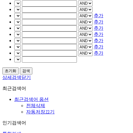
추가
추가
추가
추가
추가
추가
추가
상세검색닫기
최근검색어
최근검색어 옵션
전체삭제
자동저장끄기
인기검색어