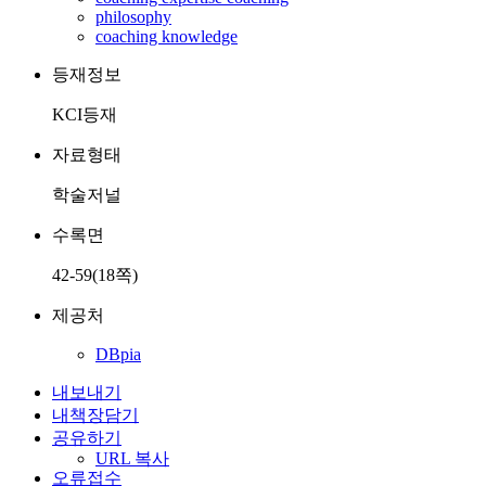
philosophy
coaching knowledge
등재정보
KCI등재
자료형태
학술저널
수록면
42-59(18쪽)
제공처
DBpia
내보내기
내책장담기
공유하기
URL 복사
오류접수