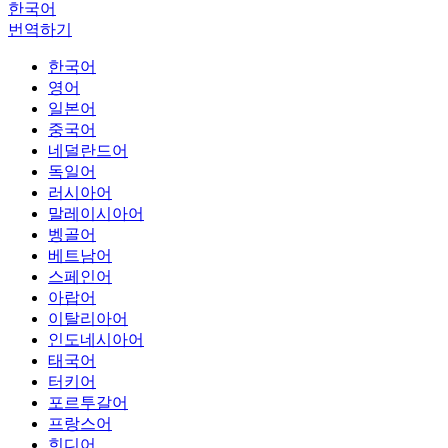
한국어
번역하기
한국어
영어
일본어
중국어
네덜란드어
독일어
러시아어
말레이시아어
벵골어
베트남어
스페인어
아랍어
이탈리아어
인도네시아어
태국어
터키어
포르투갈어
프랑스어
힌디어