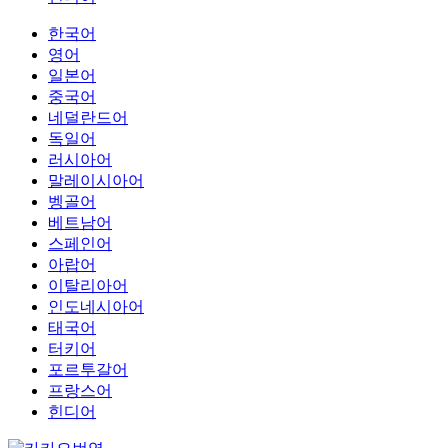
한국어
영어
일본어
중국어
네덜란드어
독일어
러시아어
말레이시아어
벵골어
베트남어
스페인어
아랍어
이탈리아어
인도네시아어
태국어
터키어
포르투갈어
프랑스어
힌디어