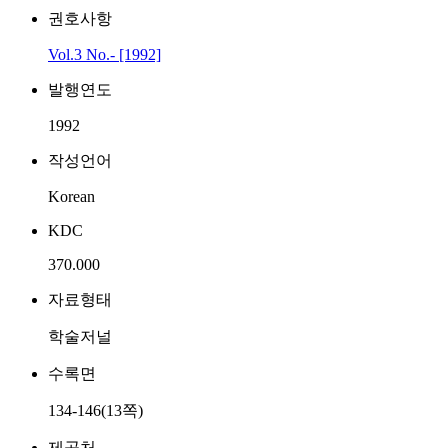
권호사항
Vol.3 No.- [1992]
발행연도
1992
작성언어
Korean
KDC
370.000
자료형태
학술저널
수록면
134-146(13쪽)
제공처