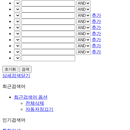
추가
추가
추가
추가
추가
추가
추가
상세검색닫기
최근검색어
최근검색어 옵션
전체삭제
자동저장끄기
인기검색어