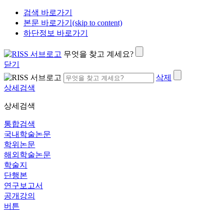
검색 바로가기
본문 바로가기(skip to content)
하단정보 바로가기
무엇을 찾고 계세요?
닫기
삭제
상세검색
상세검색
통합검색
국내학술논문
학위논문
해외학술논문
학술지
단행본
연구보고서
공개강의
버튼