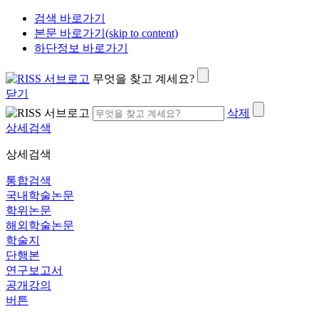
검색 바로가기
본문 바로가기(skip to content)
하단정보 바로가기
무엇을 찾고 계세요?
닫기
삭제
상세검색
상세검색
통합검색
국내학술논문
학위논문
해외학술논문
학술지
단행본
연구보고서
공개강의
버튼