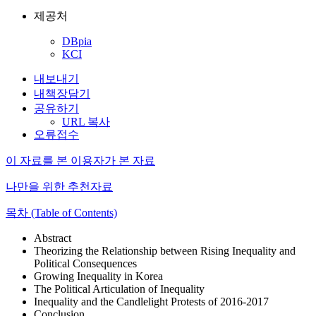
제공처
DBpia
KCI
내보내기
내책장담기
공유하기
URL 복사
오류접수
이 자료를 본 이용자가 본 자료
나만을 위한 추천자료
목차 (Table of Contents)
Abstract
Theorizing the Relationship between Rising Inequality and
Political Consequences
Growing Inequality in Korea
The Political Articulation of Inequality
Inequality and the Candlelight Protests of 2016-2017
Conclusion