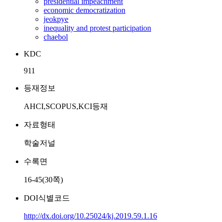
presidential impeachment
economic democratization
jeokpye
inequality and protest participation
chaebol
KDC
911
등재정보
AHCI,SCOPUS,KCI등재
자료형태
학술저널
수록면
16-45(30쪽)
DOI식별코드
http://dx.doi.org/10.25024/kj.2019.59.1.16