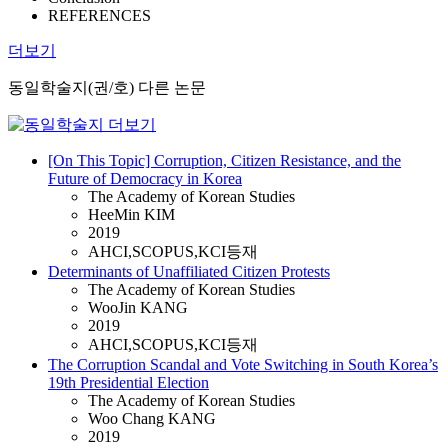
REFERENCES
더보기
동일학술지(권/호) 다른 논문
[On This Topic] Corruption, Citizen Resistance, and the
Future of Democracy in Korea
The Academy of Korean Studies
HeeMin KIM
2019
AHCI,SCOPUS,KCI등재
Determinants of Unaffiliated Citizen Protests
The Academy of Korean Studies
WooJin KANG
2019
AHCI,SCOPUS,KCI등재
The Corruption Scandal and Vote Switching in South Korea’s
19th Presidential Election
The Academy of Korean Studies
Woo Chang KANG
2019