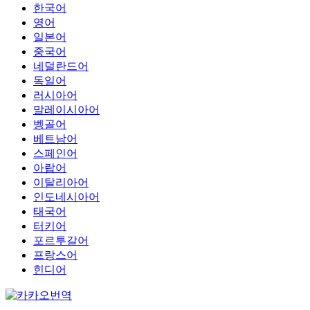
한국어
영어
일본어
중국어
네덜란드어
독일어
러시아어
말레이시아어
벵골어
베트남어
스페인어
아랍어
이탈리아어
인도네시아어
태국어
터키어
포르투갈어
프랑스어
힌디어