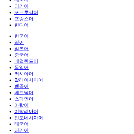
터키어
포르투갈어
프랑스어
힌디어
한국어
영어
일본어
중국어
네덜란드어
독일어
러시아어
말레이시아어
벵골어
베트남어
스페인어
아랍어
이탈리아어
인도네시아어
태국어
터키어