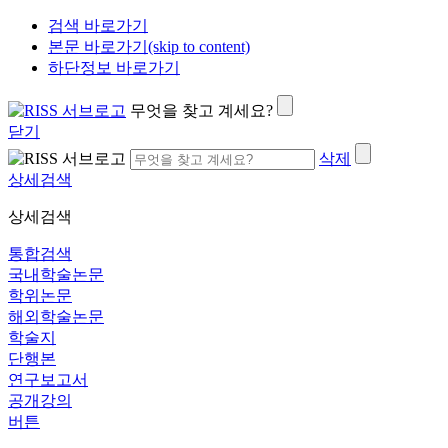
검색 바로가기
본문 바로가기(skip to content)
하단정보 바로가기
무엇을 찾고 계세요?
닫기
삭제
상세검색
상세검색
통합검색
국내학술논문
학위논문
해외학술논문
학술지
단행본
연구보고서
공개강의
버튼