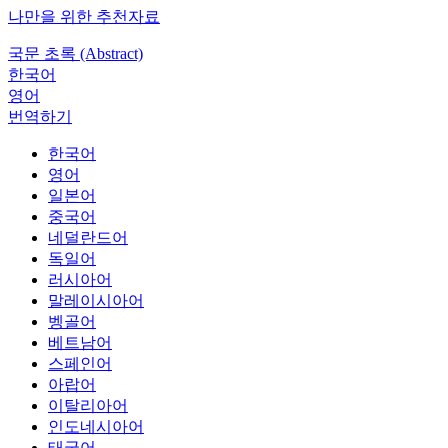
나만을 위한 추천자료
국문 초록 (Abstract)
한국어
영어
번역하기
한국어
영어
일본어
중국어
네덜란드어
독일어
러시아어
말레이시아어
벵골어
베트남어
스페인어
아랍어
이탈리아어
인도네시아어
태국어