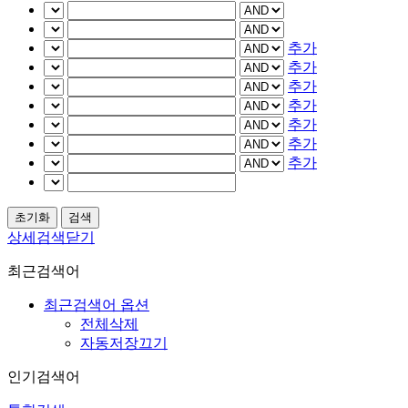
추가
추가
추가
추가
추가
추가
추가
상세검색닫기
최근검색어
최근검색어 옵션
전체삭제
자동저장끄기
인기검색어