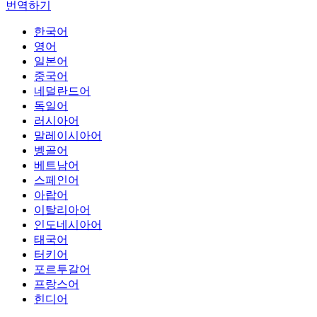
번역하기
한국어
영어
일본어
중국어
네덜란드어
독일어
러시아어
말레이시아어
벵골어
베트남어
스페인어
아랍어
이탈리아어
인도네시아어
태국어
터키어
포르투갈어
프랑스어
힌디어