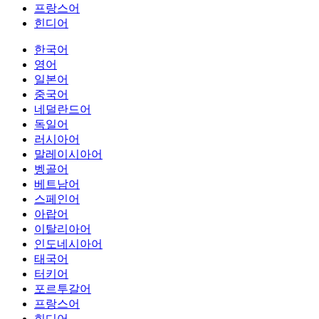
프랑스어
힌디어
한국어
영어
일본어
중국어
네덜란드어
독일어
러시아어
말레이시아어
벵골어
베트남어
스페인어
아랍어
이탈리아어
인도네시아어
태국어
터키어
포르투갈어
프랑스어
힌디어