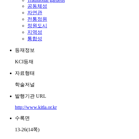
Traditional gardens
공동체성
자연관
전통정원
정원도시
지역성
통합성
등재정보
KCI등재
자료형태
학술저널
발행기관 URL
http://www.kitla.or.kr
수록면
13-26(14쪽)