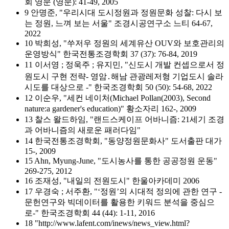
회 영문 (영문): 41-49, 2005
9 안명준, "우리시대 도시정원과 정원문화 성찰: 다시 보
는 정원, 느껴 보는 서울" 조경시공연구소 느티 64-67,
2022
10 박희성, "쑤저우 정원의 세계유산 OUV와 보호관리의
운영방식" 한국전통조경학회 37 (37): 76-84, 2019
11 이서영 ; 정욱주 ; 유지민, "신도시 개발 컨셉으로서 정
원도시 구현 전략- 영암․해남 관광레저형 기업도시 솔라
시도를 대상으로 -" 한국조경학회 50 (50): 54-68, 2022
12 이순우, "세컨 네이처(Michael Pollan(2003), Second
nature:a gardener's education)" 황소자리 162-, 2009
13 찰스 왈드하임, "랜드스케이프 어바니즘: 21세기 조경
과 어바니즘의 새로운 패러다임"
14 한국전통조경학회, "동양정원문화사" 도서출판 대가
15-, 2009
15 Ahn, Myung-June, "도시농사를 통한 공공정원 운동"
269-275, 2012
16 조재성, "내일의 전원도시" 한울아카데미 2006
17 우경숙 ; 서주환, "‘정원’의 시대적 정의에 관한 연구 -
문헌연구와 빅데이터를 활용한 키워드 분석을 중심으
로-" 한국조경학회 44 (44): 1-11, 2016
18 "http://www.lafent.com/inews/news_view.html?