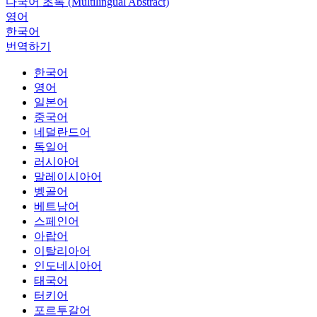
다국어 초록 (Multilingual Abstract)
영어
한국어
번역하기
한국어
영어
일본어
중국어
네덜란드어
독일어
러시아어
말레이시아어
벵골어
베트남어
스페인어
아랍어
이탈리아어
인도네시아어
태국어
터키어
포르투갈어