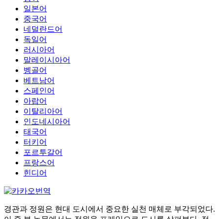
일본어
중국어
네덜란드어
독일어
러시아어
말레이시아어
벵골어
베트남어
스페인어
아랍어
이탈리아어
인도네시아어
태국어
터키어
포르투갈어
프랑스어
힌디어
경관과 정원은 현대 도시에서 중요한 실천 매체로 부각되었다.