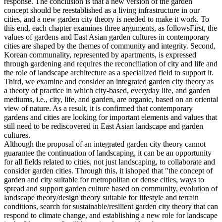
response. The conclusion is that a new version of the garden
concept should be reestablished as a living infrastructure in our
cities, and a new garden city theory is needed to make it work. To
this end, each chapter examines three arguments, as followsFirst, the
values of gardens and East Asian garden cultures in contemporary
cities are shaped by the themes of community and integrity. Second,
Korean communality, represented by apartments, is expressed
through gardening and requires the reconciliation of city and life and
the role of landscape architecture as a specialized field to support it.
Third, we examine and consider an integrated garden city theory as
a theory of practice in which city-based, everyday life, and garden
mediums, i.e., city, life, and garden, are organic, based on an oriental
view of nature. As a result, it is confirmed that contemporary
gardens and cities are looking for important elements and values that
still need to be rediscovered in East Asian landscape and garden
cultures.
Although the proposal of an integrated garden city theory cannot
guarantee the continuation of landscaping, it can be an opportunity
for all fields related to cities, not just landscaping, to collaborate and
consider garden cities. Through this, it ishoped that "the concept of
garden and city suitable for metropolitan or dense cities, ways to
spread and support garden culture based on community, evolution of
landscape theory/design theory suitable for lifestyle and terrain
conditions, search for sustainable/resilient garden city theory that can
respond to climate change, and establishing a new role for landscape