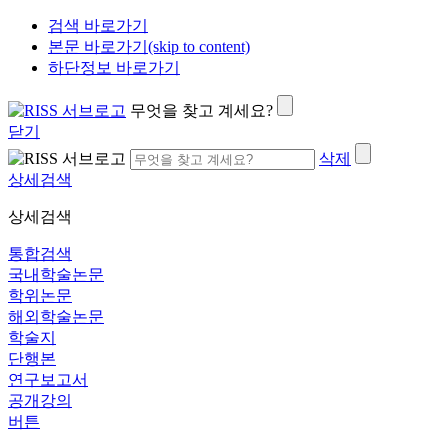
검색 바로가기
본문 바로가기(skip to content)
하단정보 바로가기
무엇을 찾고 계세요?
닫기
삭제
상세검색
상세검색
통합검색
국내학술논문
학위논문
해외학술논문
학술지
단행본
연구보고서
공개강의
버튼