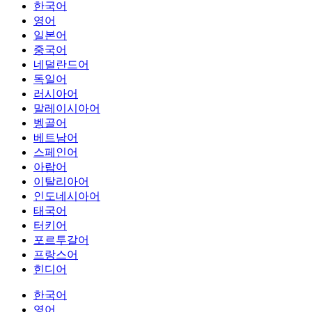
한국어
영어
일본어
중국어
네덜란드어
독일어
러시아어
말레이시아어
벵골어
베트남어
스페인어
아랍어
이탈리아어
인도네시아어
태국어
터키어
포르투갈어
프랑스어
힌디어
한국어
영어