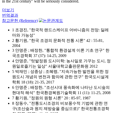
in the 21st century" will be seriously considered.
더보기
번역결과
참고문헌 (Reference)
1 조경진, "한국적 랜드스케이프 어바니즘의 전망: 딜레
마와 가능성"
2 황기원, "한국 조경의 문화적 전통 시론" 42 : 55-81,
2004
3 안명준 ; 배정한, "통합적 환경설계 이론 기초 연구" 한
국조경학회 37 (37): 14-25, 2009
4 안명준, "텃밭정원 도시미학: 농사일로 가꾸는 도시, 정
원일로즐기는 일상" 서울대학교출판문화원 2012
5 박재민 ; 성종상 ; 조혜령, "지속가능한 발전을 위한 정
원도시 개념의 변천과 함의에 관한 연구" 한국도시설계
학회 18 (18): 21-35, 2017
6 안명준 ; 배정한, "조선시대 풍속화에 나타난 도시숲의
현대적 해석" 한국환경복원기술학회 11 (11): 11-25, 2008
7 황기원, "정원의 원형 시론" 20 : 85-97, 1987
8 장동수, "전통도시조경의 비보풍수적 기법에 관한 연
구(조산숲과 원지 제방숲을 중심으로)" 한국전통조경학