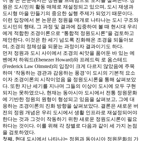
이 중 본 논문에서는 정원을 프레임으로 도시를 살펴본다. 정
원은 도시민의 활동 매체로 재설정되고 있으며, 도시 재생과
도시형 마을 만들기의 중요한 실행 주제가 되었기 때문이다.
이런 입장에서 본 논문은 정원을 매개로 나타나는 도시 구조와
도시민의 행태, 그 과정 및 결과에 집중하여 볼 때 현시대 우리
에게 적합한 조경이론으로 “통합적 정원도시론”을 검토하고
제안한다. 이것은 한 세기 넘도록 진화해온 조경을 되돌아보
며, 조경의 정체성을 되묻는 과정이자 결과이기도 하다.
먼저 정원과 도시 사이에서 조경의 씨앗을 품어둔 바 있는 에
벤에저 하워드(Ebenezer Howard)와 프레드릭 로 옴스테드
(Frederick Law Olmsted)의 입장이 크게 다르지 않았음에 주목
하며 ‘작동하는 경관과 감응하는 풍경’이 도시의 기본적 요소
이자 조경이론의 시작이었음 을 정원도시론을 통해 살펴보았
다. 또한 지난 세기를 지나며 그들의 이상이 도시에 모두 구현
되지는 못하였으나, 현재는 동아시아 도시에서 전통 정원문화
에 기반한 정원의 원형이 형성되고 있음을 살펴보고, 그에 대
응하는 조경이론의 진화 방향을 살펴보았다. 결론은 새로운 버
전의 정원 개념은 우리 도시에서 생활 인프라로 재설정되어야
한다는 것과 그것이 작동하기 위한 새로운 정원도시론이 필요
하다는 것이다. 이를 위해 각 장별로 다음과 같이 세 가지 논점
을 검토하였다.
첫째, 현대 도시에서 나타나는 정원과 동아시아 정원문화의 가