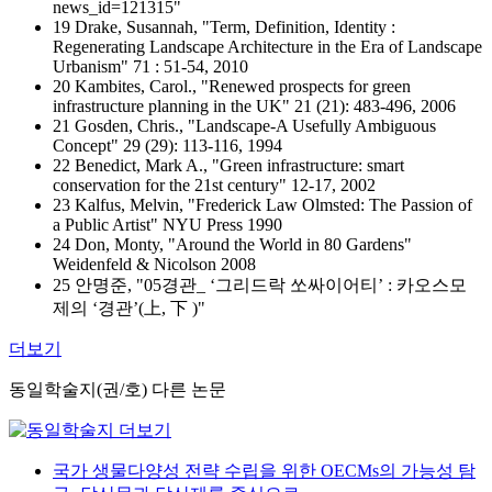
news_id=121315"
19 Drake, Susannah, "Term, Definition, Identity :
Regenerating Landscape Architecture in the Era of Landscape
Urbanism" 71 : 51-54, 2010
20 Kambites, Carol., "Renewed prospects for green
infrastructure planning in the UK" 21 (21): 483-496, 2006
21 Gosden, Chris., "Landscape-A Usefully Ambiguous
Concept" 29 (29): 113-116, 1994
22 Benedict, Mark A., "Green infrastructure: smart
conservation for the 21st century" 12-17, 2002
23 Kalfus, Melvin, "Frederick Law Olmsted: The Passion of
a Public Artist" NYU Press 1990
24 Don, Monty, "Around the World in 80 Gardens"
Weidenfeld & Nicolson 2008
25 안명준, "05경관_ ʻ그리드락 쏘싸이어티ʼ : 카오스모
제의 ʻ경관ʼ(上, 下 )"
더보기
동일학술지(권/호) 다른 논문
국가 생물다양성 전략 수립을 위한 OECMs의 가능성 탐