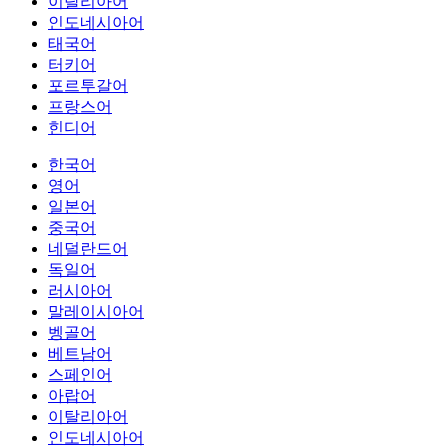
이탈리아어
인도네시아어
태국어
터키어
포르투갈어
프랑스어
힌디어
한국어
영어
일본어
중국어
네덜란드어
독일어
러시아어
말레이시아어
벵골어
베트남어
스페인어
아랍어
이탈리아어
인도네시아어