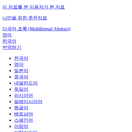
이 자료를 본 이용자가 본 자료
나만을 위한 추천자료
다국어 초록 (Multilingual Abstract)
영어
한국어
번역하기
한국어
영어
일본어
중국어
네덜란드어
독일어
러시아어
말레이시아어
벵골어
베트남어
스페인어
아랍어