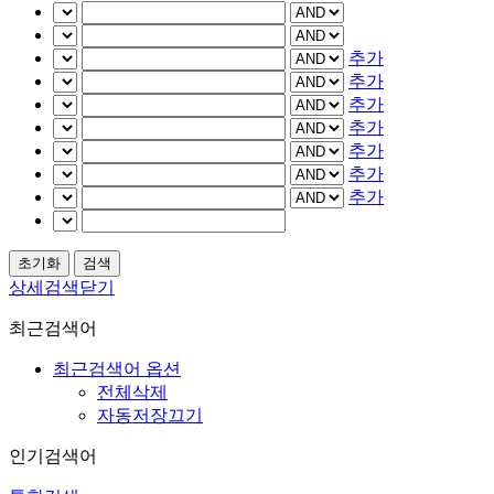
추가
추가
추가
추가
추가
추가
추가
상세검색닫기
최근검색어
최근검색어 옵션
전체삭제
자동저장끄기
인기검색어