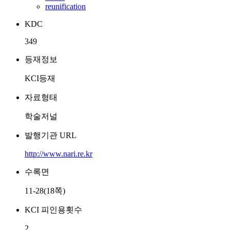
reunification
KDC
349
등재정보
KCI등재
자료형태
학술저널
발행기관 URL
http://www.nari.re.kr
수록면
11-28(18쪽)
KCI 피인용횟수
2