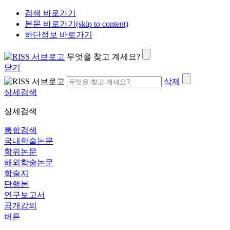
검색 바로가기
본문 바로가기(skip to content)
하단정보 바로가기
무엇을 찾고 계세요?
닫기
삭제
상세검색
상세검색
통합검색
국내학술논문
학위논문
해외학술논문
학술지
단행본
연구보고서
공개강의
버튼