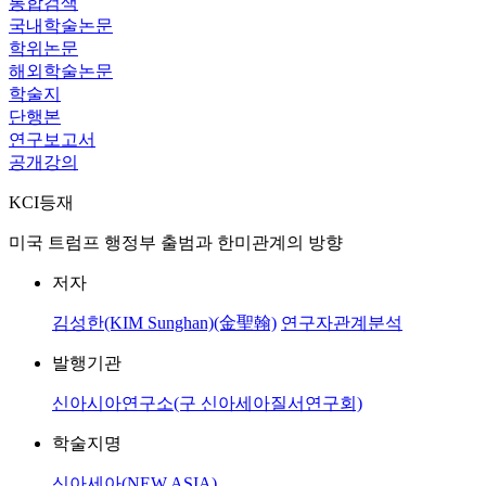
통합검색
국내학술논문
학위논문
해외학술논문
학술지
단행본
연구보고서
공개강의
KCI등재
미국 트럼프 행정부 출범과 한미관계의 방향
저자
김성한(KIM Sunghan)(金聖翰)
연구자관계분석
발행기관
신아시아연구소(구 신아세아질서연구회)
학술지명
신아세아(NEW ASIA)