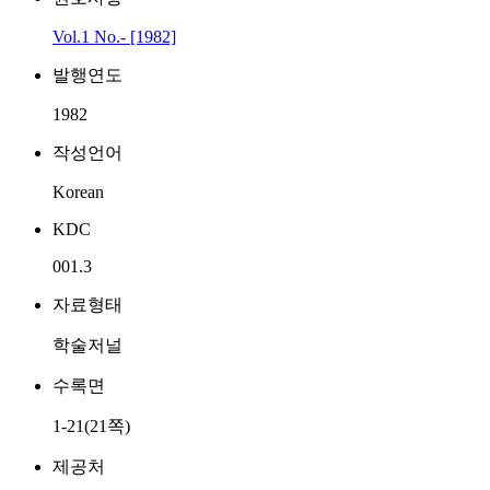
Vol.1 No.- [1982]
발행연도
1982
작성언어
Korean
KDC
001.3
자료형태
학술저널
수록면
1-21(21쪽)
제공처