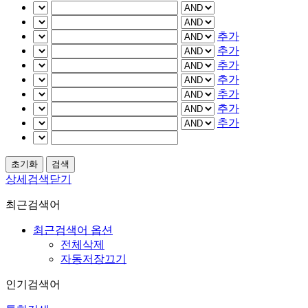
추가
추가
추가
추가
추가
추가
추가
상세검색닫기
최근검색어
최근검색어 옵션
전체삭제
자동저장끄기
인기검색어