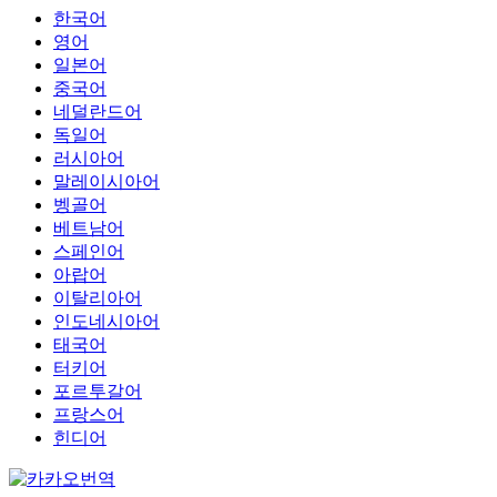
한국어
영어
일본어
중국어
네덜란드어
독일어
러시아어
말레이시아어
벵골어
베트남어
스페인어
아랍어
이탈리아어
인도네시아어
태국어
터키어
포르투갈어
프랑스어
힌디어