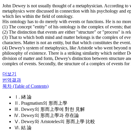
John Dewey is not usually thought of a metaphysician. According to w
metaphysics were discussed in connection with his psychology and
which lies within the field of ontology.
His ontology has to do merely with events or functions. He is no more w
(1) The concept "entity" of his ontology is the complex of events; that
(2) The distinction that events are either "structure" or "process" is re
(3) That to which both mind and matter belongs is the complex of events
characters. Matter is not an entity, but that which constitutes the even
(4) Dewey's system of metaphysics, like Aristotle who went beyond nat
philosophy of existence. There is a striking similarity which neither De
division of matter and form, Dewey's distinction between structure and p
complex of events. Secondly, the structure of a complex of events for 
더보기
번역결과
목차 (Table of Contents)
Ⅰ. 緖 論
Ⅱ. Pragmatism의 形而上學
Ⅲ. Dewey의 形而上學에 對한 見解
Ⅳ. Dewey의 形而上學과 存在論
Ⅴ. Dewey와 Aristoteles의 形而上學 比較
Ⅵ. 結 論