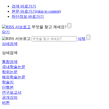
검색 바로가기
본문 바로가기(skip to content)
하단정보 바로가기
무엇을 찾고 계세요?
닫기
삭제
상세검색
상세검색
통합검색
국내학술논문
학위논문
해외학술논문
학술지
단행본
연구보고서
공개강의
버튼