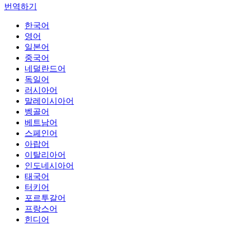
번역하기
한국어
영어
일본어
중국어
네덜란드어
독일어
러시아어
말레이시아어
벵골어
베트남어
스페인어
아랍어
이탈리아어
인도네시아어
태국어
터키어
포르투갈어
프랑스어
힌디어