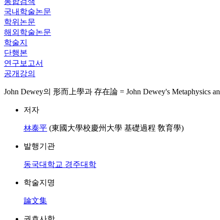
통합검색
국내학술논문
학위논문
해외학술논문
학술지
단행본
연구보고서
공개강의
John Dewey의 形而上學과 存在論 = John Dewey's Metaphysics and
저자
林泰平
(東國大學校慶州大學 基礎過程 敎育學)
발행기관
동국대학교 경주대학
학술지명
論文集
권호사항