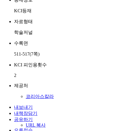
KCI등재
자료형태
학술저널
수록면
511-517(7쪽)
KCI 피인용횟수
2
제공처
코리아스칼라
내보내기
내책장담기
공유하기
URL 복사
오류접수