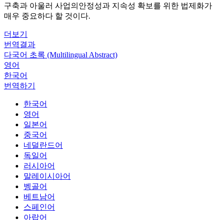
구축과 아울러 사업의안정성과 지속성 확보를 위한 법제화가
매우 중요하다 할 것이다.
더보기
번역결과
다국어 초록 (Multilingual Abstract)
영어
한국어
번역하기
한국어
영어
일본어
중국어
네덜란드어
독일어
러시아어
말레이시아어
벵골어
베트남어
스페인어
아랍어