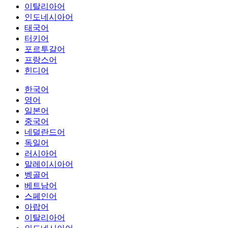
이탈리아어
인도네시아어
태국어
터키어
포르투갈어
프랑스어
힌디어
한국어
영어
일본어
중국어
네덜란드어
독일어
러시아어
말레이시아어
벵골어
베트남어
스페인어
아랍어
이탈리아어