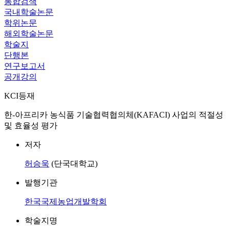
통합검색
국내학술논문
학위논문
해외학술논문
학술지
단행본
연구보고서
공개강의
KCI등재
한-아프리카 농식품 기술협력협의체(KAFACI) 사업의 적절성
및 효율성 평가
저자
허승욱
(단국대학교)
발행기관
한국국제농업개발학회
학술지명