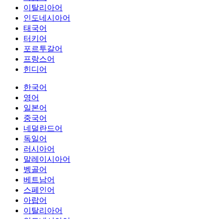
이탈리아어
인도네시아어
태국어
터키어
포르투갈어
프랑스어
힌디어
한국어
영어
일본어
중국어
네덜란드어
독일어
러시아어
말레이시아어
벵골어
베트남어
스페인어
아랍어
이탈리아어