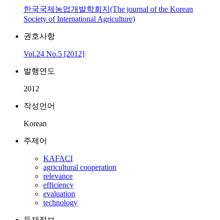
한국국제농업개발학회지(The journal of the Korean
Society of International Agriculture)
권호사항
Vol.24 No.5 [2012]
발행연도
2012
작성언어
Korean
주제어
KAFACI
agricultural cooperation
relevance
efficiency
evaluation
technology
등재정보