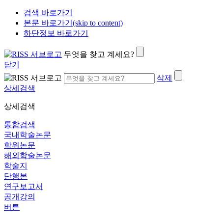
검색 바로가기
본문 바로가기(skip to content)
하단정보 바로가기
무엇을 찾고 계세요?
닫기
삭제
상세검색
상세검색
통합검색
국내학술논문
학위논문
해외학술논문
학술지
단행본
연구보고서
공개강의
버튼