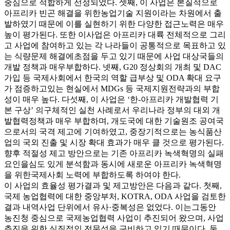
중심으로 적합하게 선정되었다. 셋째, 이 사업은 본질적으로
아프리카 빈곤 해결을 위한농업기술 지원이라는 차원에서 출
발하였기 때문에 이를 실현하기 위한 다양한 접근노력은 매우
높이 평가된다. 또한 이사업은 아프리카 대륙 전체적으로 그리
고 사업에 참여하고 있는 각 나라들이 공통적으로 목표하고 있
는 식량문제 해결에초점을 두고 있기 때문에 사업 대상국들의
개발 정책과 매우부합하다. 넷째, G20 정상회의 개최 및 DAC
가입 등 국제사회에서 한국의 역할 급부상 및 ODA 확대 요구
가 점증하고있는 현실에서 MDGs 등 국제지원전략과의 부합
성이 매우 높다. 다섯째, 이 사업은 ‘한-아프리카 개발협력 기
본 구상’ 의구체적인 실천 사례로서 우리나라 정부의 대외 개
발협력정책과 매우 부합하며, 개도국에 대한 기술원조 공여국
으로서의 국격 제고에 기여하였고, 중장기적으로는 농식품산
업의 국외 진출 및 시장 확대 효과가 매우 클 것으로 평가된다.
향후 적절성 제고 방안으로는 기존 아프리카 녹색혁명의 실패
요인을심도 있게 분석함과 동시에 새로운 아프리카 녹색혁명
을 위한국제사회 노력에 부합하도록 하여야 한다.
이 사업의 효율성 평가결과 및 제고방안은 다음과 같다. 첫째,
국제 농업협력에 대한 중앙부처, KOTRA, ODA 사업을 검토한
결과 내역사업 단위에서 유사·중복성은 없었다. 이는그동안
농진청 중심으로 국제농업협력 사업이 추진되어 왔으며, 사업
추진을 위한 실질적인 전문성을 구비하고 있기 때문이다. 둘