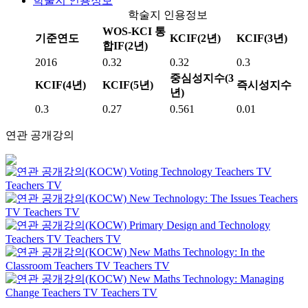
학술지 인용정보
학술지 인용정보
WOS-KCI 통
기준연도
KCIF(2년)
KCIF(3년)
합IF(2년)
2016
0.32
0.32
0.3
중심성지수(3
KCIF(4년)
KCIF(5년)
즉시성지수
년)
0.3
0.27
0.561
0.01
연관 공개강의
Voting Technology
Teachers TV
Teachers TV
New Technology: The Issues
Teachers
TV
Teachers TV
Primary Design and Technology
Teachers TV
Teachers TV
New Maths Technology: In the
Classroom
Teachers TV
Teachers TV
New Maths Technology: Managing
Change
Teachers TV
Teachers TV