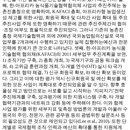
째, 한-아프리카 농식품기술협력협의체 사업의 추진주체는 농
촌진흥청으로 명확하며, KAFACI 총회, 아프리카형 농업생산
성 제고를 위한 사업, 회원국 확대 및 다자간 사업 확대 등 주요
추진사업 주체 또한 명확하기 때문에 관련 추진주체간의 협의
·조정 여부도 효율적으로 추진되었다. 그러나 기존의 농촌진
흥청 국제기술협력과 외에 2008년 국외농업팀의신설로 국제
업무를 2개과에서 수행하고 있지만 실제 집행하는예산과 전문
인력에 한계가 큰 것으로 나타났다. 셋째, 한-아프리카 농식품
기술협력 협의체(KAFACI)의 2011 세부업무 추진계획을 보면,
1) 조직기반 구축, 2) 총회 개최, 3) 국제기구와 공동 워크숍 개
최, 4) 고위급 훈련과정 개최, 5) 개별 연수(OJT) 실시 6) 국가
프로젝트 협약 체결, 7) 신규 회원국 확보, 8) 예산 확보 등이었
다. 그리고 이에 대한 평가 역시 신규회원국 및 예산 확보를 제
외한 모든 사업이 계획대로 추진되었음을 알 수 있다. 향후 효
율성 제고 방안으로는 서로를 알고 시작하는 ‘지피지기’전략
추진체계를 구축, 성과평가에 의한 지원시스템 구축, 타 개발
협력기관과의 네트워크 강화 등에 주력해야 한다. 이와 함께
사업 평가를 위한 세부지표 및측정 방법론의 개발과 아울러 수
원국의 주민, 전문가, 관련 공무원 등의 광범위한 설문조사 등
의 필요성도 큰 것으로 제언되고 있다(Lee et al., 2010). 또한 단
계별로 국제협력 조직·인력과 예산의 확대를 통한 지원체계