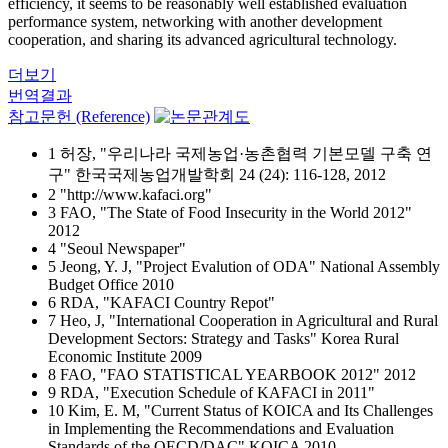
efficiency, it seems to be reasonably well established evaluation
performance system, networking with another development
cooperation, and sharing its advanced agricultural technology.
더보기
번역결과
참고문헌 (Reference)
1 허장, "우리나라 국제농업·농촌협력 기본모델 구축 연
구" 한국국제농업개발학회 24 (24): 116-128, 2012
2 "http://www.kafaci.org"
3 FAO, "The State of Food Insecurity in the World 2012"
2012
4 "Seoul Newspaper"
5 Jeong, Y. J, "Project Evalution of ODA" National Assembly
Budget Office 2010
6 RDA, "KAFACI Country Repot"
7 Heo, J, "International Cooperation in Agricultural and Rural
Development Sectors: Strategy and Tasks" Korea Rural
Economic Institute 2009
8 FAO, "FAO STATISTICAL YEARBOOK 2012" 2012
9 RDA, "Execution Schedule of KAFACI in 2011"
10 Kim, E. M, "Current Status of KOICA and Its Challenges
in Implementing the Recommendations and Evaluation
Standards of the OECD/DAC" KOICA 2010