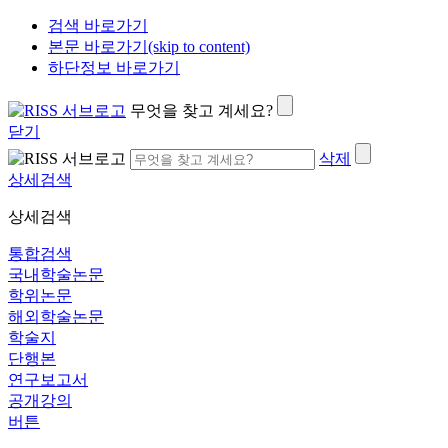
검색 바로가기
본문 바로가기(skip to content)
하단정보 바로가기
무엇을 찾고 계세요?
닫기
삭제
상세검색
상세검색
통합검색
국내학술논문
학위논문
해외학술논문
학술지
단행본
연구보고서
공개강의
버튼