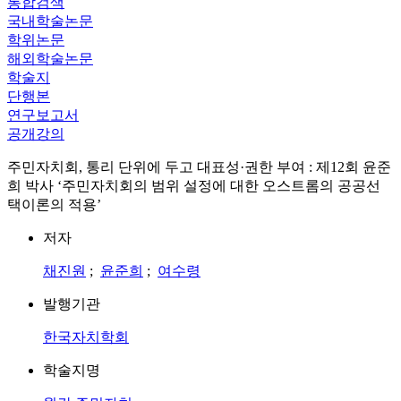
통합검색
국내학술논문
학위논문
해외학술논문
학술지
단행본
연구보고서
공개강의
주민자치회, 통리 단위에 두고 대표성·권한 부여 : 제12회 윤준
희 박사 ‘주민자치회의 범위 설정에 대한 오스트롬의 공공선
택이론의 적용’
저자
채진원
;
윤준희
;
여수령
발행기관
한국자치학회
학술지명