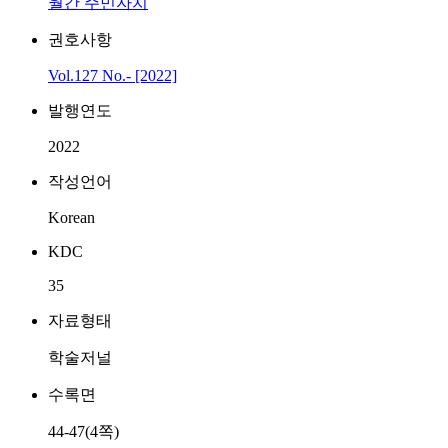
월간 주민자치
권호사항
Vol.127 No.- [2022]
발행연도
2022
작성언어
Korean
KDC
35
자료형태
학술저널
수록면
44-47(4쪽)