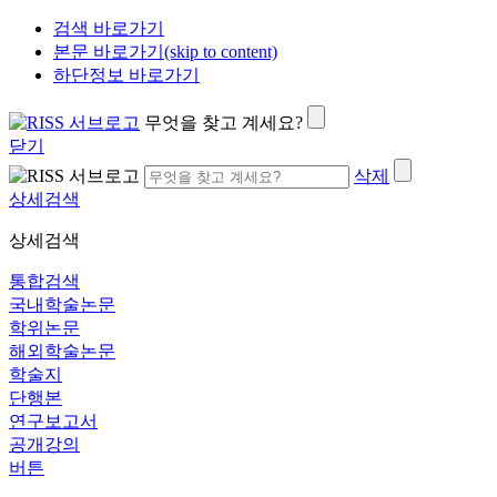
검색 바로가기
본문 바로가기(skip to content)
하단정보 바로가기
무엇을 찾고 계세요?
닫기
삭제
상세검색
상세검색
통합검색
국내학술논문
학위논문
해외학술논문
학술지
단행본
연구보고서
공개강의
버튼