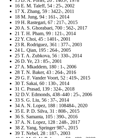
15 D. A. Porter, 26 : 1405-, 1978
16 E. M. Taleff, 54 : 25-, 2002
17 X. Zhang, 59 : 3422-, 2011
18 M. Jung, 94 : 161-, 2014
19 H. Rastegari, 67 : 217-, 2015
20 A. S. Ghorabaei, 700 : 562-, 2017
21 T. H. Pham, 99 : 121-, 2014
22 Y. Choi, 45 : 1401-, 2001
23 R. Rodriguez, 361 : 377-, 2003
24 L. Qian, 195 : 264-, 2005
25 T. A. Zubkova, 56 : 330-, 2014
26 D. Ye, 23 : 85-, 2001
27 A. Mkaddem, 180 : 1-, 2006
28 T. N. Baker, 43 : 264-, 2016
29 G. F. Vander Voort, 52 : 419-, 2015
30 T. Sakai, 60 : 130-, 2014
31 C. Prasad, 139 : 324-, 2018
32 D.V. Edmonds, 438–440 : 25-, 2006
33 S. G. Liu, 56 : 37-, 2014
34 A. N. Lopez, 188 : 108484-, 2020
35 E. P. D. Silva, 31 : 808-, 2015
36 S. Samanta, 105 : 390-, 2016
37 A. N. Lopez, 128 : 248-, 2017
38 Z. Yang, Springer 987-, 2015
39 T. Nebel, 28 : 187-, 2003