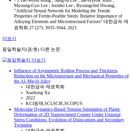
75 Tae‑Woon Hong ; Sang‑In Lee ; Jae‑Hyeok Shim ;
Myoung‑Gyu Lee ; Joonho Lee ; Byoungchul Hwang,
"Artificial Neural Network for Modeling the Tensile
Properties of Ferrite-Pearlite Steels: Relative Importance of
Alloying Elements and Microstructural Factors" 대한금속·재
료학회 27 (27): 3935-3944, 2021
더보기
동일학술지(권/호) 다른 논문
Influence of Asymmetric Rolling Process and Thickness
Reduction on the Microstructure and Mechanical Properties of
the Al–Mg-Si Alloy
대한금속·재료학회
Xuehong Xu
2022
KCI등재,SCI,SCIE,SCOPUS
Molecular Dynamics-Based Tension Simulation of Plastic
Deformation of 2D Nanotwinned Copper Under Uniaxial
Stress Conditions: Evolution of Dislocations and Secondary
Twinning
대한금속·재료학회