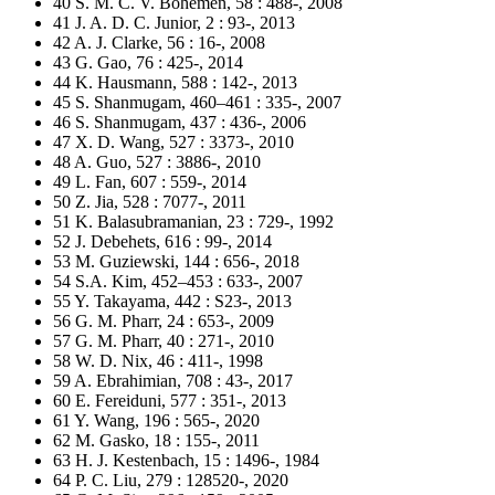
40 S. M. C. V. Bohemen, 58 : 488-, 2008
41 J. A. D. C. Junior, 2 : 93-, 2013
42 A. J. Clarke, 56 : 16-, 2008
43 G. Gao, 76 : 425-, 2014
44 K. Hausmann, 588 : 142-, 2013
45 S. Shanmugam, 460–461 : 335-, 2007
46 S. Shanmugam, 437 : 436-, 2006
47 X. D. Wang, 527 : 3373-, 2010
48 A. Guo, 527 : 3886-, 2010
49 L. Fan, 607 : 559-, 2014
50 Z. Jia, 528 : 7077-, 2011
51 K. Balasubramanian, 23 : 729-, 1992
52 J. Debehets, 616 : 99-, 2014
53 M. Guziewski, 144 : 656-, 2018
54 S.A. Kim, 452–453 : 633-, 2007
55 Y. Takayama, 442 : S23-, 2013
56 G. M. Pharr, 24 : 653-, 2009
57 G. M. Pharr, 40 : 271-, 2010
58 W. D. Nix, 46 : 411-, 1998
59 A. Ebrahimian, 708 : 43-, 2017
60 E. Fereiduni, 577 : 351-, 2013
61 Y. Wang, 196 : 565-, 2020
62 M. Gasko, 18 : 155-, 2011
63 H. J. Kestenbach, 15 : 1496-, 1984
64 P. C. Liu, 279 : 128520-, 2020