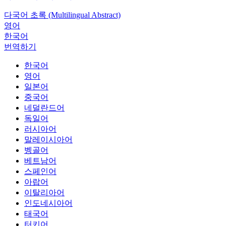
다국어 초록 (Multilingual Abstract)
영어
한국어
번역하기
한국어
영어
일본어
중국어
네덜란드어
독일어
러시아어
말레이시아어
벵골어
베트남어
스페인어
아랍어
이탈리아어
인도네시아어
태국어
터키어