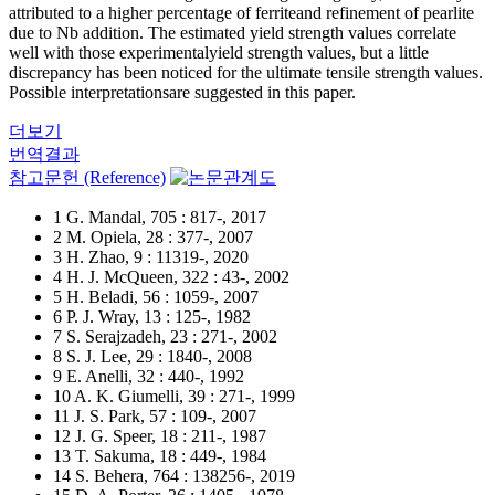
attributed to a higher percentage of ferriteand refinement of pearlite
due to Nb addition. The estimated yield strength values correlate
well with those experimentalyield strength values, but a little
discrepancy has been noticed for the ultimate tensile strength values.
Possible interpretationsare suggested in this paper.
더보기
번역결과
참고문헌 (Reference)
1 G. Mandal, 705 : 817-, 2017
2 M. Opiela, 28 : 377-, 2007
3 H. Zhao, 9 : 11319-, 2020
4 H. J. McQueen, 322 : 43-, 2002
5 H. Beladi, 56 : 1059-, 2007
6 P. J. Wray, 13 : 125-, 1982
7 S. Serajzadeh, 23 : 271-, 2002
8 S. J. Lee, 29 : 1840-, 2008
9 E. Anelli, 32 : 440-, 1992
10 A. K. Giumelli, 39 : 271-, 1999
11 J. S. Park, 57 : 109-, 2007
12 J. G. Speer, 18 : 211-, 1987
13 T. Sakuma, 18 : 449-, 1984
14 S. Behera, 764 : 138256-, 2019