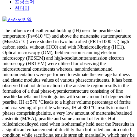
프랑스어
힌디어
The influence of isothermal holding (IH) near the pearlite start
temperature (Ps≈610 °C) and above the martensite starttemperature
(Ms≈245 °C) were studied in two hot-rolled (FRT≈1000 °C) high
carbon steels, without (HC0) and with Nbmicroalloying (HC1).
Optical microscopy (OM), field emission scanning electron
microscopy (FESEM) and high-resolutiontransmission electron
microscopy (HRTEM) were utilised for observing the
microstructural constituents whereas, nanoindentationand
microindentation were performed to estimate the average hardness
and elastic modulus values of various phaseconstituents. It has been
observed that hot deformation in the austenite region results in the
formation of a dual phase-typemicrostructure consisting of fine
pearlite lamella and ferrite grains with some amount of degenerated
pearlite. IH at 570 °Cleads to a higher volume percentage of ferrite
and coarsening of pearlite whereas, IH at 300 °C results in mixed
phases comprisingbainite, a very low amount of martensite/retained
austenite (M/RA), pearlite and some amount of ferrite. Hot
rolledmicroalloyed steel when isothermally held near the Psresults in
a significant enhancement of ductility than hot rolled andair-cooled
condition while sacrificing tensile strength marginally, which may be