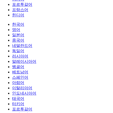
포르투갈어
프랑스어
힌디어
한국어
영어
일본어
중국어
네덜란드어
독일어
러시아어
말레이시아어
벵골어
베트남어
스페인어
아랍어
이탈리아어
인도네시아어
태국어
터키어
포르투갈어