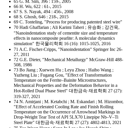
65 G. M. Sim, 396 : 159-, 2005
66 H. Wu, 622 : 61-, 2015
67 S. S. Nayak, 494 : 456-, 2008
68 S. Ghosh, 646 : 218-, 2015
69 C. Tonteling, "Process for producing patented steel wire"
70 Hadi Ghaffarian ; Ali Karimi Taheri ; 유승화 ; 강건욱,
"Nanoindentation study of cementite size and temperature
effects in nanocomposite pearlite: A molecular dynamics
simulation" 한국물리학회 16 (16): 1015-1025, 2016
71 A.C. Fischer-Cripps, "Nanoindentation" Springer Inc 26-
27, 2011
72 G.E. Dieter, "Mechanical Metallurgy" McGraw-Hill 488-
508, 1986
73 Bo Jiang ; Xuewen Hu ; Leyu Zhou ; Haibo Wang ;
Yazheng Liu ; Fugang Gou, "Effect of Transformation
Temperature on the Ferrite–Bainite Microstructures,
Mechanical Properties and the Deformation Behavior in a
Hot-Rolled Dual Phase Steel" 대한금속·재료학회 27 (27):
319-327, 2021
74 N. Amirjani ; M. Ketabchi ; M. Eskandari ; M. Hizombor,
"Effect of Accelerated Cooling Rate and Finish Rolling
Temperature on the Occurrence of Arrowhead Markings in
Drop-Weight Tear Test of API 5LX70 Linepipe Nb–V–Ti
Steel Plate" 대한금속·재료학회 27 (27): 4802-4813, 2021