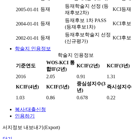
등재학술지 선정 (등
등재
KCI등재
2005-01-01
재후보2차)
등재후보 1차 PASS
등재
KCI후보
2004-01-01
(등재후보1차)
등재후보학술지 선정
등재
KCI후보
2002-01-01
(신규평가)
학술지 인용정보
학술지 인용정보
WOS-KCI 통
기준연도
KCIF(2년)
KCIF(3년)
합IF(2년)
2016
2.05
0.91
1.31
중심성지수(3
KCIF(4년)
KCIF(5년)
즉시성지수
년)
1.03
0.86
0.678
0.22
복사/대출신청
인용하기
서지정보 내보내기(Export)
닫기