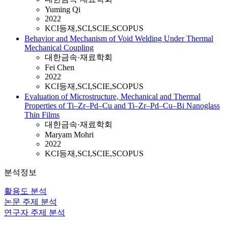
Yuming Qi
2022
KCI등재,SCI,SCIE,SCOPUS
Behavior and Mechanism of Void Welding Under Thermal
Mechanical Coupling
대한금속·재료학회
Fei Chen
2022
KCI등재,SCI,SCIE,SCOPUS
Evaluation of Microstructure, Mechanical and Thermal
Properties of Ti–Zr–Pd–Cu and Ti–Zr–Pd–Cu–Bi Nanoglass
Thin Films
대한금속·재료학회
Maryam Mohri
2022
KCI등재,SCI,SCIE,SCOPUS
분석정보
활용도 분석
논문 주제 분석
연구자 주제 분석