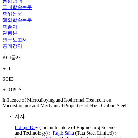
통합검색
국내학술논문
학위논문
해외학술논문
학술지
단행본
연구보고서
공개강의
KCI등재
SCI
SCIE
SCOPUS
Influence of Microalloying and Isothermal Treatment on
Microstructure and Mechanical Properties of High Carbon Steel
저자
Indrajit Dey
(Indian Institute of Engineering Science
and Technology) ;
Rajib Saha
(Tata Steel Limited) ;