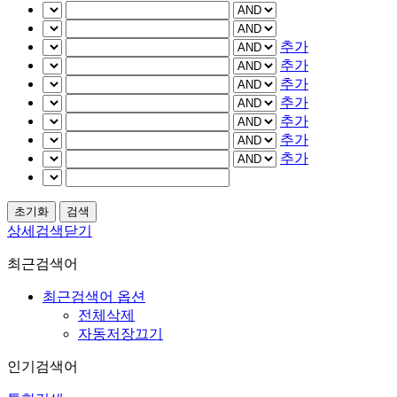
추가
추가
추가
추가
추가
추가
추가
상세검색닫기
최근검색어
최근검색어 옵션
전체삭제
자동저장끄기
인기검색어