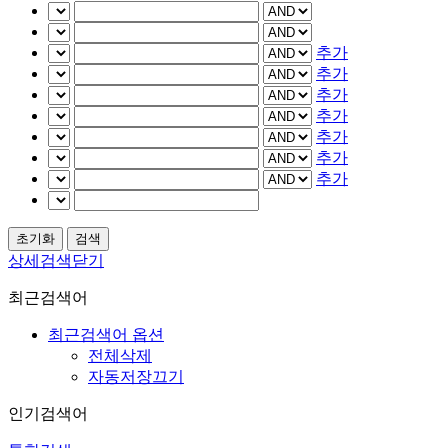
추가
추가
추가
추가
추가
추가
추가
상세검색닫기
최근검색어
최근검색어 옵션
전체삭제
자동저장끄기
인기검색어