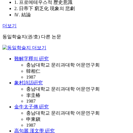
1. 프로메테우스적 歷史意識
2. 日帝下 窮乏化 現象의 悲劇
Ⅳ. 結論
더보기
동일학술지(권/호) 다른 논문
難解字釋의 硏究
충남대학교 문리과대학 어문연구회
韓相仁
1987
象村詩話硏究
충남대학교 문리과대학 어문연구회
李圭椿
1987
金牛太子傳 硏究
충남대학교 문리과대학 어문연구회
申東鎭
1987
高句麗 漢文學 硏究