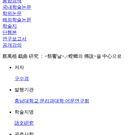
통합검색
국내학술논문
학위논문
해외학술논문
학술지
단행본
연구보고서
공개강의
蔡萬植 戱曲 硏究 : <祭饗날>,<螳螂의 傳說>을 中心으로
저자
구수경
발행기관
충남대학교 문리과대학 어문연구회
학술지명
語文硏究
권호사항