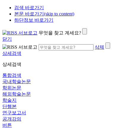
검색 바로가기
본문 바로가기(skip to content)
하단정보 바로가기
무엇을 찾고 계세요?
닫기
삭제
상세검색
상세검색
통합검색
국내학술논문
학위논문
해외학술논문
학술지
단행본
연구보고서
공개강의
버튼