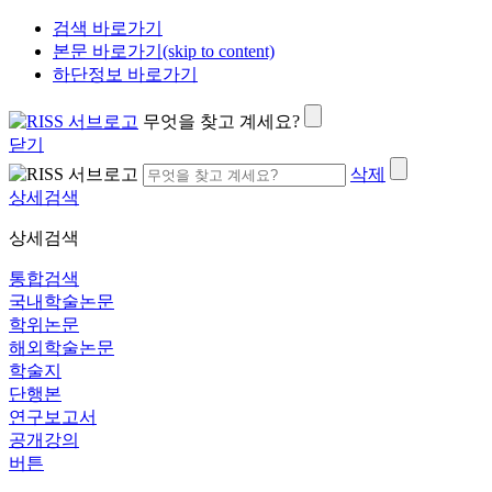
검색 바로가기
본문 바로가기(skip to content)
하단정보 바로가기
무엇을 찾고 계세요?
닫기
삭제
상세검색
상세검색
통합검색
국내학술논문
학위논문
해외학술논문
학술지
단행본
연구보고서
공개강의
버튼